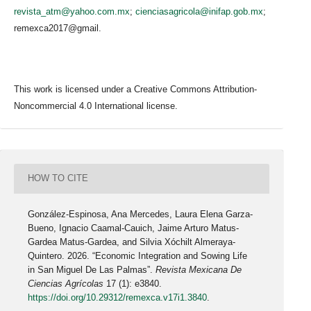
revista_atm@yahoo.com.mx
;
cienciasagricola@inifap.gob.mx
;
remexca2017@gmail.
This work is licensed under a Creative Commons Attribution-
Noncommercial 4.0 International license.
HOW TO CITE
González-Espinosa, Ana Mercedes, Laura Elena Garza-
Bueno, Ignacio Caamal-Cauich, Jaime Arturo Matus-
Gardea Matus-Gardea, and Silvia Xóchilt Almeraya-
Quintero. 2026. “Economic Integration and Sowing Life
in San Miguel De Las Palmas”.
Revista Mexicana De
Ciencias Agrícolas
17 (1): e3840.
https://doi.org/10.29312/remexca.v17i1.3840
.