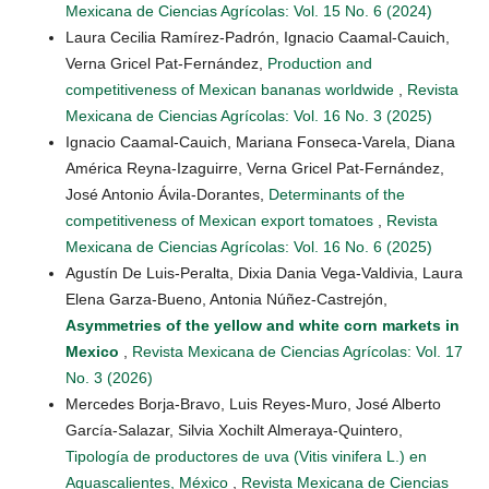
Mexicana de Ciencias Agrícolas: Vol. 15 No. 6 (2024)
Laura Cecilia Ramírez-Padrón, Ignacio Caamal-Cauich,
Verna Gricel Pat-Fernández,
Production and
competitiveness of Mexican bananas worldwide
,
Revista
Mexicana de Ciencias Agrícolas: Vol. 16 No. 3 (2025)
Ignacio Caamal-Cauich, Mariana Fonseca-Varela, Diana
América Reyna-Izaguirre, Verna Gricel Pat-Fernández,
José Antonio Ávila-Dorantes,
Determinants of the
competitiveness of Mexican export tomatoes
,
Revista
Mexicana de Ciencias Agrícolas: Vol. 16 No. 6 (2025)
Agustín De Luis-Peralta, Dixia Dania Vega-Valdivia, Laura
Elena Garza-Bueno, Antonia Núñez-Castrejón,
Asymmetries of the yellow and white corn markets in
Mexico
,
Revista Mexicana de Ciencias Agrícolas: Vol. 17
No. 3 (2026)
Mercedes Borja-Bravo, Luis Reyes-Muro, José Alberto
García-Salazar, Silvia Xochilt Almeraya-Quintero,
Tipología de productores de uva (Vitis vinifera L.) en
Aguascalientes, México
,
Revista Mexicana de Ciencias