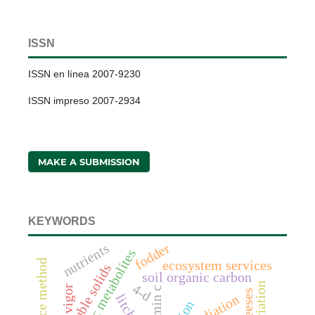
ISSN
ISSN en línea 2007-9230
ISSN impreso 2007-2934
MAKE A SUBMISSION
KEYWORDS
fodder
nutrients
anaerobic metabolites
ecosystem services
total soluble solids
soil organic carbon
4-d
vigor
vitamin c
litchi
radiation