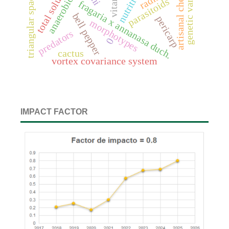
triangular space method
genetic variation
artisanal cheeses
nutrition
parasitoids
fragaria x annanasa duch.
bell pepper
pericarp
morphotypes
predators
0
cactus
vortex covariance system
IMPACT FACTOR