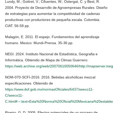
Lundy, M.; Gottret, V.; Cifuentes, W.; Ostergat, C. y Best, R.
2004. Proyecto de Desarrollo de Agroempresas Rurales. Diseño
de estrategias para aumentar la competitividad de cadenas
productivas con productores de pequeña escala. Colombia:
CIAT. 56-58 pp.
Malagón, E. 2011. El espejo. Fundamentos del aprendizaje
humano. Mexico: Mundi-Prensa. 35-36 pp.
NEGI. 2024. Instituto Nacional de Estadística, Geografia e
Informática. Obtenido de Mapa de Climas Guerrero:
https://web.archive.org/web/20070610050646/http://mapserver.ineg
NOM-070-SCFI-2016. 2016. Bebidas alcohólicas mezcal
especificaciones. Obtenido de
https://www.dof.gob.mx/normasOficiales/6437/seeco11-
C/seeco11-
C.html#:~:text=Esta%20Norma%20Oficial%20Mexicana%20esta
Riveiro, G. D. 2005. Efectos potenciales de un proceso de