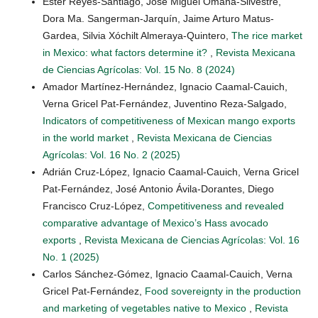
Ester Reyes-Santiago, José Miguel Omaña-Silvestre,
Dora Ma. Sangerman-Jarquín, Jaime Arturo Matus-
Gardea, Silvia Xóchilt Almeraya-Quintero,
The rice market
in Mexico: what factors determine it?
,
Revista Mexicana
de Ciencias Agrícolas: Vol. 15 No. 8 (2024)
Amador Martínez-Hernández, Ignacio Caamal-Cauich,
Verna Gricel Pat-Fernández, Juventino Reza-Salgado,
Indicators of competitiveness of Mexican mango exports
in the world market
,
Revista Mexicana de Ciencias
Agrícolas: Vol. 16 No. 2 (2025)
Adrián Cruz-López, Ignacio Caamal-Cauich, Verna Gricel
Pat-Fernández, José Antonio Ávila-Dorantes, Diego
Francisco Cruz-López,
Competitiveness and revealed
comparative advantage of Mexico’s Hass avocado
exports
,
Revista Mexicana de Ciencias Agrícolas: Vol. 16
No. 1 (2025)
Carlos Sánchez-Gómez, Ignacio Caamal-Cauich, Verna
Gricel Pat-Fernández,
Food sovereignty in the production
and marketing of vegetables native to Mexico
,
Revista