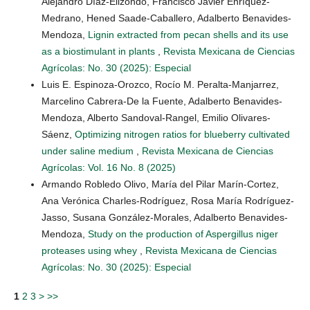
Alejandro Díaz-Elizondo, Francisco Javier Enríquez-
Medrano, Hened Saade-Caballero, Adalberto Benavides-
Mendoza,
Lignin extracted from pecan shells and its use
as a biostimulant in plants
,
Revista Mexicana de Ciencias
Agrícolas: No. 30 (2025): Especial
Luis E. Espinoza-Orozco, Rocío M. Peralta-Manjarrez,
Marcelino Cabrera-De la Fuente, Adalberto Benavides-
Mendoza, Alberto Sandoval-Rangel, Emilio Olivares-
Sáenz,
Optimizing nitrogen ratios for blueberry cultivated
under saline medium
,
Revista Mexicana de Ciencias
Agrícolas: Vol. 16 No. 8 (2025)
Armando Robledo Olivo, María del Pilar Marín-Cortez,
Ana Verónica Charles-Rodríguez, Rosa María Rodríguez-
Jasso, Susana González-Morales, Adalberto Benavides-
Mendoza,
Study on the production of Aspergillus niger
proteases using whey
,
Revista Mexicana de Ciencias
Agrícolas: No. 30 (2025): Especial
1
2
3
>
>>