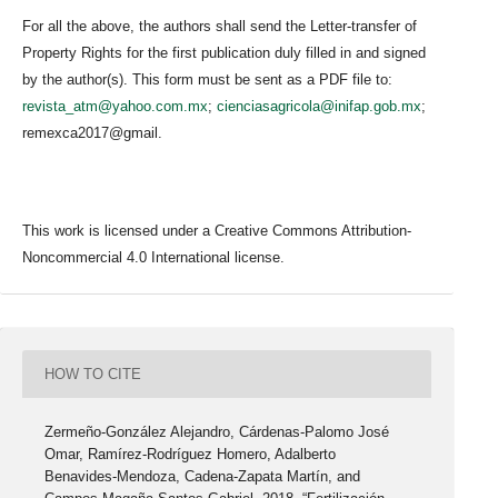
For all the above, the authors shall send the Letter-transfer of
Property Rights for the first publication duly filled in and signed
by the author(s). This form must be sent as a PDF file to:
revista_atm@yahoo.com.mx
;
cienciasagricola@inifap.gob.mx
;
remexca2017@gmail.
This work is licensed under a Creative Commons Attribution-
Noncommercial 4.0 International license.
HOW TO CITE
Zermeño-González Alejandro, Cárdenas-Palomo José
Omar, Ramírez-Rodríguez Homero, Adalberto
Benavides-Mendoza, Cadena-Zapata Martín, and