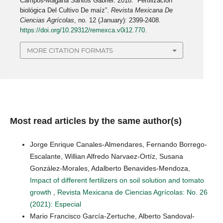
Campos-Magaña Santos Gabriel. 2018. “Fertilización
biológica Del Cultivo De maíz”.
Revista Mexicana De
Ciencias Agrícolas
, no. 12 (January): 2399-2408.
https://doi.org/10.29312/remexca.v0i12.770
.
MORE CITATION FORMATS
Most read articles by the same author(s)
Jorge Enrique Canales-Almendares, Fernando Borrego-
Escalante, Willian Alfredo Narvaez-Ortíz, Susana
González-Morales, Adalberto Benavides-Mendoza,
Impact of different fertilizers on soil solution and tomato
growth
,
Revista Mexicana de Ciencias Agrícolas: No. 26
(2021): Especial
Mario Francisco García-Zertuche, Alberto Sandoval-