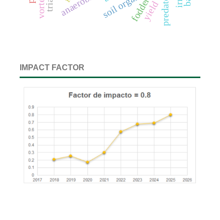
predators
fodder
yield
IMPACT FACTOR