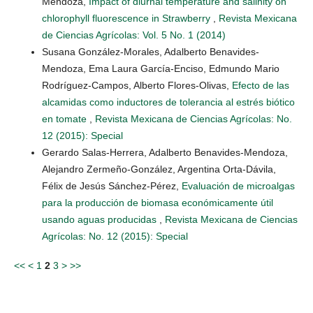
Mendoza,
Impact of diurnal temperature and salinity on
chlorophyll fluorescence in Strawberry
,
Revista Mexicana
de Ciencias Agrícolas: Vol. 5 No. 1 (2014)
Susana González-Morales, Adalberto Benavides-
Mendoza, Ema Laura García-Enciso, Edmundo Mario
Rodríguez-Campos, Alberto Flores-Olivas,
Efecto de las
alcamidas como inductores de tolerancia al estrés biótico
en tomate
,
Revista Mexicana de Ciencias Agrícolas: No.
12 (2015): Special
Gerardo Salas-Herrera, Adalberto Benavides-Mendoza,
Alejandro Zermeño-González, Argentina Orta-Dávila,
Félix de Jesús Sánchez-Pérez,
Evaluación de microalgas
para la producción de biomasa económicamente útil
usando aguas producidas
,
Revista Mexicana de Ciencias
Agrícolas: No. 12 (2015): Special
<<
<
1
2
3
>
>>