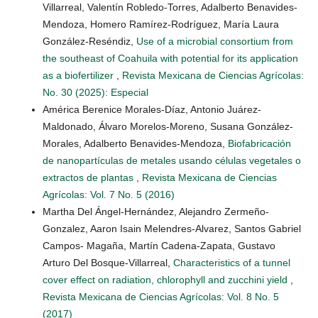
Villarreal, Valentín Robledo-Torres, Adalberto Benavides-
Mendoza, Homero Ramírez-Rodríguez, María Laura
González-Reséndiz,
Use of a microbial consortium from
the southeast of Coahuila with potential for its application
as a biofertilizer
,
Revista Mexicana de Ciencias Agrícolas:
No. 30 (2025): Especial
América Berenice Morales-Díaz, Antonio Juárez-
Maldonado, Álvaro Morelos-Moreno, Susana González-
Morales, Adalberto Benavides-Mendoza,
Biofabricación
de nanopartículas de metales usando células vegetales o
extractos de plantas
,
Revista Mexicana de Ciencias
Agrícolas: Vol. 7 No. 5 (2016)
Martha Del Ángel-Hernández, Alejandro Zermeño-
Gonzalez, Aaron Isain Melendres-Alvarez, Santos Gabriel
Campos- Magaña, Martín Cadena-Zapata, Gustavo
Arturo Del Bosque-Villarreal,
Characteristics of a tunnel
cover effect on radiation, chlorophyll and zucchini yield
,
Revista Mexicana de Ciencias Agrícolas: Vol. 8 No. 5
(2017)