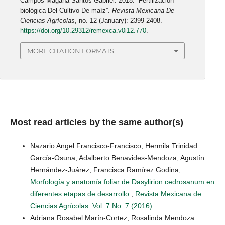
Campos-Magaña Santos Gabriel. 2018. “Fertilización
biológica Del Cultivo De maíz”.
Revista Mexicana De
Ciencias Agrícolas
, no. 12 (January): 2399-2408.
https://doi.org/10.29312/remexca.v0i12.770
.
MORE CITATION FORMATS
Most read articles by the same author(s)
Nazario Angel Francisco-Francisco, Hermila Trinidad
García-Osuna, Adalberto Benavides-Mendoza, Agustín
Hernández-Juárez, Francisca Ramírez Godina,
Morfología y anatomía foliar de Dasylirion cedrosanum en
diferentes etapas de desarrollo
,
Revista Mexicana de
Ciencias Agrícolas: Vol. 7 No. 7 (2016)
Adriana Rosabel Marín-Cortez, Rosalinda Mendoza