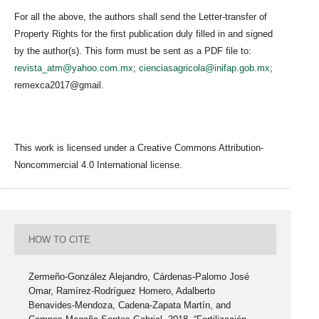
For all the above, the authors shall send the Letter-transfer of
Property Rights for the first publication duly filled in and signed
by the author(s). This form must be sent as a PDF file to:
revista_atm@yahoo.com.mx
;
cienciasagricola@inifap.gob.mx
;
remexca2017@gmail.
This work is licensed under a Creative Commons Attribution-
Noncommercial 4.0 International license.
HOW TO CITE
Zermeño-González Alejandro, Cárdenas-Palomo José
Omar, Ramírez-Rodríguez Homero, Adalberto
Benavides-Mendoza, Cadena-Zapata Martín, and