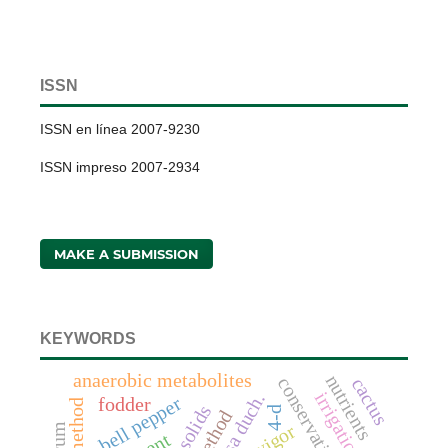
ISSN
ISSN en línea 2007-9230
ISSN impreso 2007-2934
MAKE A SUBMISSION
KEYWORDS
anaerobic metabolites
nutrients
cactus
bell pepper
fodder
4-d
vigor