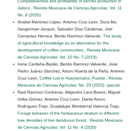
Competitiveness and profitability of berries production in
Jalisco
,
Revista Mexicana de Ciencias Agrícolas: Vol. 11
No. 8 (2020)
Anabel Martínez-López, Artemio Cruz-León, Dora Ma.
Sangerman-Jarquín, Salvador Díaz Cárdenas, Joel
Cervantes Herrera, Benito Ramírez-Valverde,
The study
of agricultural knowledge as an alternative for the
development of coffee communities
,
Revista Mexicana
de Ciencias Agrícolas: Vol. 10 No. 7 (2019)
Irene Cardeña-Basilio, Benito Ramírez-Valverde, José
Pedro Juárez-Sánchez, Arturo Huerta de la Peña, Artemio
Cruz-León,
Coffee rust in Hueytamalco, Puebla
,
Revista
Mexicana de Ciencias Agrícolas: No. 29 (2023): special
Raúl Ramírez-Contreras, Alejandro Lara-Bueno, Miguel
Uribe-Gómez, Artemio Cruz-León, Dante Arturo
Rodríguez-Trejo, Guadalupe Montserrat Valencia Trejo,
Forage behavior of the herbaceous stratum in different
tree densities of low deciduous forest
,
Revista Mexicana
de Ciencias Agrícolas: Vol. 11 No. 4 (2020)