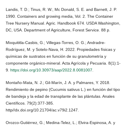
Landis, T. D.; Tinus, R. W.; Mc Donald, S. E. and Barnett, J. P.
1990. Containers and growing media, Vol. 2. The Container
Tree Nursery Manual. Agric. Handbook 674. USDA Washington,
DC, USA. Department of Agriculture, Forest Service. 88 p.
Mixquititla-Casbis, G.; Villegas-Torres, O. G.; Andradre-
Rodríguez, M. y Sotelo-Nava, H. 2022. Propiedades físicas y
químicas de sustratos en función de su granulometría y
componente orgánico-mineral. Acta Agrícola y Pecuaria. 8(1):1-
9.
https://doi.org/10.30973/aap/2022.8.0081007
.
Montaño-Mata, N. J.; Gil-Marín, J. A. y Palmares, Y. 2018.
Rendimiento de pepino (Cucumis sativus L.) en función del tipo
de bandeja y la edad de transplante de las plántulas. Anales
Científicos. 79(2):377-385.
http//dx.doi.org/10.21704/ac.v79i2.1247.
Orozco-Gutiérrez, G.; Medina-Telez, L.; Elvira-Espinosa, A. y