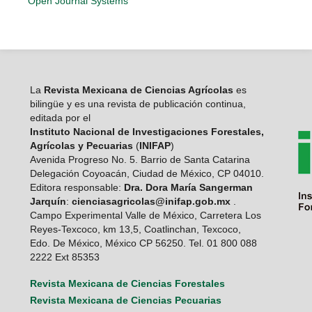
Open Journal Systems
La
Revista Mexicana de Ciencias Agrícolas
es
bilingüe y es una revista de publicación continua,
editada por el
Instituto Nacional de Investigaciones Forestales,
Agrícolas y Pecuarias
(
INIFAP
)
Avenida Progreso No. 5. Barrio de Santa Catarina
Delegación Coyoacán, Ciudad de México, CP 04010.
Editora responsable:
Dra. Dora María Sangerman
Jarquín
:
cienciasagricolas@inifap.gob.mx
.
Campo Experimental Valle de México, Carretera Los
Reyes-Texcoco, km 13,5, Coatlinchan, Texcoco,
Edo. De México, México CP 56250. Tel. 01 800 088
2222 Ext 85353
Revista Mexicana de Ciencias Forestales
Revista Mexicana de Ciencias Pecuarias