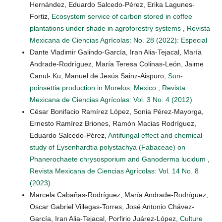
Hernández, Eduardo Salcedo-Pérez, Erika Lagunes-
Fortiz,
Ecosystem service of carbon stored in coffee
plantations under shade in agroforestry systems
,
Revista
Mexicana de Ciencias Agrícolas: No. 28 (2022): Especial
Dante Vladimir Galindo-García, Iran Alia-Tejacal, María
Andrade-Rodríguez, María Teresa Colinas-León, Jaime
Canul- Ku, Manuel de Jesús Sainz-Aispuro,
Sun-
poinsettia production in Morelos, Mexico
,
Revista
Mexicana de Ciencias Agrícolas: Vol. 3 No. 4 (2012)
César Bonifacio Ramírez López, Sonia Pérez-Mayorga,
Ernesto Ramírez Briones, Ramón Macias Rodríguez,
Eduardo Salcedo-Pérez,
Antifungal effect and chemical
study of Eysenhardtia polystachya (Fabaceae) on
Phanerochaete chrysosporium and Ganoderma lucidum
,
Revista Mexicana de Ciencias Agrícolas: Vol. 14 No. 8
(2023)
Marcela Cabañas-Rodríguez, María Andrade-Rodríguez,
Oscar Gabriel Villegas-Torres, José Antonio Chávez-
García, Iran Alia-Tejacal, Porfirio Juárez-López,
Culture