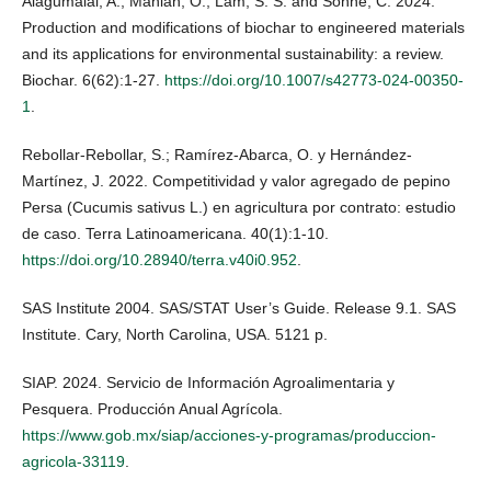
Alagumalai, A.; Mahian, O.; Lam, S. S. and Sonne, C. 2024.
Production and modifications of biochar to engineered materials
and its applications for environmental sustainability: a review.
Biochar. 6(62):1-27.
https://doi.org/10.1007/s42773-024-00350-
1
.
Rebollar-Rebollar, S.; Ramírez-Abarca, O. y Hernández-
Martínez, J. 2022. Competitividad y valor agregado de pepino
Persa (Cucumis sativus L.) en agricultura por contrato: estudio
de caso. Terra Latinoamericana. 40(1):1-10.
https://doi.org/10.28940/terra.v40i0.952
.
SAS Institute 2004. SAS/STAT User’s Guide. Release 9.1. SAS
Institute. Cary, North Carolina, USA. 5121 p.
SIAP. 2024. Servicio de Información Agroalimentaria y
Pesquera. Producción Anual Agrícola.
https://www.gob.mx/siap/acciones-y-programas/produccion-
agricola-33119
.