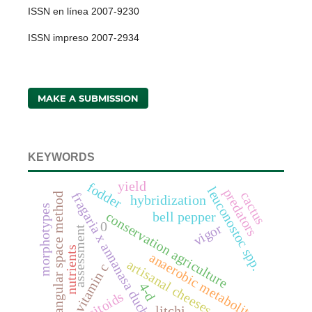
ISSN en línea 2007-9230
ISSN impreso 2007-2934
MAKE A SUBMISSION
KEYWORDS
yield
fodder
leuconostoc spp.
predators
cactus
fragaria x annanasa duch.
triangular space method
hybridization
morphotypes
conservation agriculture
bell pepper
0
vigor
assessment
nutrients
anaerobic metabolites
artisanal cheeses
vitamin c
4-d
parasitoids
litchi