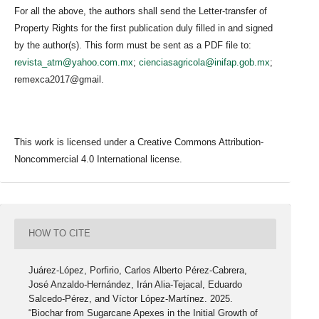
For all the above, the authors shall send the Letter-transfer of
Property Rights for the first publication duly filled in and signed
by the author(s). This form must be sent as a PDF file to:
revista_atm@yahoo.com.mx
;
cienciasagricola@inifap.gob.mx
;
remexca2017@gmail.
This work is licensed under a Creative Commons Attribution-
Noncommercial 4.0 International license.
HOW TO CITE
Juárez-López, Porfirio, Carlos Alberto Pérez-Cabrera,
José Anzaldo-Hernández, Irán Alia-Tejacal, Eduardo
Salcedo-Pérez, and Víctor López-Martínez. 2025.
“Biochar from Sugarcane Apexes in the Initial Growth of