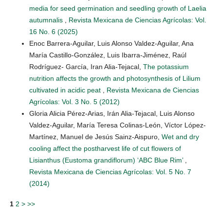
media for seed germination and seedling growth of Laelia
autumnalis
,
Revista Mexicana de Ciencias Agrícolas: Vol.
16 No. 6 (2025)
Enoc Barrera-Aguilar, Luis Alonso Valdez-Aguilar, Ana
María Castillo-González, Luis Ibarra-Jiménez, Raúl
Rodríguez- García, Iran Alia-Tejacal,
The potassium
nutrition affects the growth and photosynthesis of Lilium
cultivated in acidic peat
,
Revista Mexicana de Ciencias
Agrícolas: Vol. 3 No. 5 (2012)
Gloria Alicia Pérez-Arias, Irán Alia-Tejacal, Luis Alonso
Valdez-Aguilar, María Teresa Colinas-León, Víctor López-
Martínez, Manuel de Jesús Sainz-Aispuro,
Wet and dry
cooling affect the postharvest life of cut flowers of
Lisianthus (Eustoma grandiflorum) ‘ABC Blue Rim’
,
Revista Mexicana de Ciencias Agrícolas: Vol. 5 No. 7
(2014)
1
2
>
>>