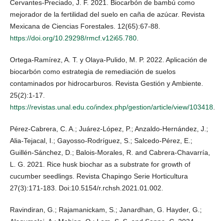
Cervantes-Preciado, J. F. 2021. Biocarbón de bambú como
mejorador de la fertilidad del suelo en caña de azúcar. Revista
Mexicana de Ciencias Forestales. 12(65):67-88.
https://doi.org/10.29298/rmcf.v12i65.780
.
Ortega-Ramírez, A. T. y Olaya-Pulido, M. P. 2022. Aplicación de
biocarbón como estrategia de remediación de suelos
contaminados por hidrocarburos. Revista Gestión y Ambiente.
25(2):1-17.
https://revistas.unal.edu.co/index.php/gestion/article/view/103418
.
Pérez-Cabrera, C. A.; Juárez-López, P.; Anzaldo-Hernández, J.;
Alia-Tejacal, I.; Gayosso-Rodríguez, S.; Salcedo-Pérez, E.;
Guillén-Sánchez, D.; Balois-Morales, R. and Cabrera-Chavarría,
L. G. 2021. Rice husk biochar as a substrate for growth of
cucumber seedlings. Revista Chapingo Serie Horticultura
27(3):171-183. Doi:10.5154/r.rchsh.2021.01.002.
Ravindiran, G.; Rajamanickam, S.; Janardhan, G. Hayder, G.;