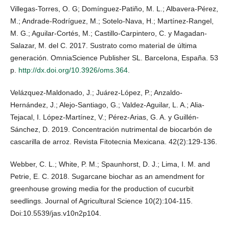
Villegas-Torres, O. G; Domínguez-Patiño, M. L.; Albavera-Pérez,
M.; Andrade-Rodríguez, M.; Sotelo-Nava, H.; Martínez-Rangel,
M. G.; Aguilar-Cortés, M.; Castillo-Carpintero, C. y Magadan-
Salazar, M. del C. 2017. Sustrato como material de última
generación. OmniaScience Publisher SL. Barcelona, España. 53
p.
http://dx.doi.org/10.3926/oms.364
.
Velázquez-Maldonado, J.; Juárez-López, P.; Anzaldo-
Hernández, J.; Alejo-Santiago, G.; Valdez-Aguilar, L. A.; Alia-
Tejacal, I. López-Martínez, V.; Pérez-Arias, G. A. y Guillén-
Sánchez, D. 2019. Concentración nutrimental de biocarbón de
cascarilla de arroz. Revista Fitotecnia Mexicana. 42(2):129-136.
Webber, C. L.; White, P. M.; Spaunhorst, D. J.; Lima, I. M. and
Petrie, E. C. 2018. Sugarcane biochar as an amendment for
greenhouse growing media for the production of cucurbit
seedlings. Journal of Agricultural Science 10(2):104-115.
Doi:10.5539/jas.v10n2p104.