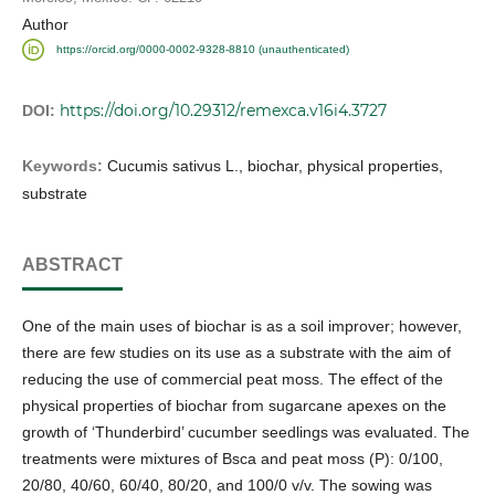
Author
https://orcid.org/0000-0002-9328-8810 (unauthenticated)
https://doi.org/10.29312/remexca.v16i4.3727
DOI:
Keywords:
Cucumis sativus L., biochar, physical properties,
substrate
ABSTRACT
One of the main uses of biochar is as a soil improver; however,
there are few studies on its use as a substrate with the aim of
reducing the use of commercial peat moss. The effect of the
physical properties of biochar from sugarcane apexes on the
growth of ‘Thunderbird’ cucumber seedlings was evaluated. The
treatments were mixtures of Bsca and peat moss (P): 0/100,
20/80, 40/60, 60/40, 80/20, and 100/0 v/v. The sowing was