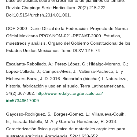
base de auxinas sobre el crecimiento de plantines de tomate.
Revista Chapingo Serie Horticultura. 20(2):215-222.
Doi:10.5154/r.rchsh.2014.01.001.
DOF. 2000. Diario Oficial de la Federación. Proyecto de Norma
Oficial Mexicana PROY-NOM-021-RECNAT-2000. Estudios,
muestreos y análisis. Órgano del Gobierno Constitucional de los
Estados Unidos Mexicanos. Tomo DLXV-12:6-74.
Escalante-Rebolledo, A.; Pérez-López, G.; Hidalgo-Moreno, C.;
López-Collado, J.; Campos-Alves, J.; Valtierra-Pacheco, E. y
Etchevers-Barra, J. D. 2016. Biocarbón (biochar) I: Naturaleza,
historia, fabricación y uso en el suelo. Terra Latinoamericana.
34(2):367-382.
http://www.redalyc.org/articulo.oa?
id=57346617009
.
Gayosso-Rodríguez, S.; Borges-Gómez, L.; Villanueva-Couih,
E.; Estrada-Botello, M. A. y Garruña-Hernández, R. 2018.
Caracterización física y química de materiales orgánicos para
sustratos agrícolas. Agrociencia. 52(4):639-652.