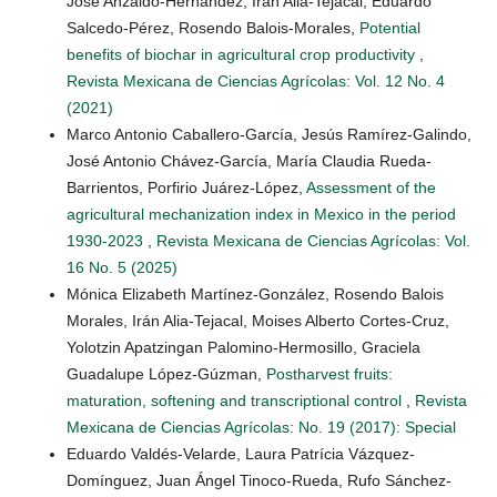
José Anzaldo-Hernández, Irán Alia-Tejacal, Eduardo
Salcedo-Pérez, Rosendo Balois-Morales,
Potential
benefits of biochar in agricultural crop productivity
,
Revista Mexicana de Ciencias Agrícolas: Vol. 12 No. 4
(2021)
Marco Antonio Caballero-García, Jesús Ramírez-Galindo,
José Antonio Chávez-García, María Claudia Rueda-
Barrientos, Porfirio Juárez-López,
Assessment of the
agricultural mechanization index in Mexico in the period
1930-2023
,
Revista Mexicana de Ciencias Agrícolas: Vol.
16 No. 5 (2025)
Mónica Elizabeth Martínez-González, Rosendo Balois
Morales, Irán Alia-Tejacal, Moises Alberto Cortes-Cruz,
Yolotzin Apatzingan Palomino-Hermosillo, Graciela
Guadalupe López-Gúzman,
Postharvest fruits:
maturation, softening and transcriptional control
,
Revista
Mexicana de Ciencias Agrícolas: No. 19 (2017): Special
Eduardo Valdés-Velarde, Laura Patrícia Vázquez-
Domínguez, Juan Ángel Tinoco-Rueda, Rufo Sánchez-