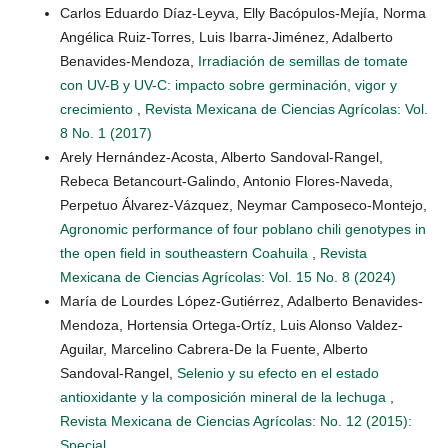
Carlos Eduardo Díaz-Leyva, Elly Bacópulos-Mejía, Norma
Angélica Ruiz-Torres, Luis Ibarra-Jiménez, Adalberto
Benavides-Mendoza,
Irradiación de semillas de tomate
con UV-B y UV-C: impacto sobre germinación, vigor y
crecimiento
,
Revista Mexicana de Ciencias Agrícolas: Vol.
8 No. 1 (2017)
Arely Hernández-Acosta, Alberto Sandoval-Rangel,
Rebeca Betancourt-Galindo, Antonio Flores-Naveda,
Perpetuo Álvarez-Vázquez, Neymar Camposeco-Montejo,
Agronomic performance of four poblano chili genotypes in
the open field in southeastern Coahuila
,
Revista
Mexicana de Ciencias Agrícolas: Vol. 15 No. 8 (2024)
María de Lourdes López-Gutiérrez, Adalberto Benavides-
Mendoza, Hortensia Ortega-Ortíz, Luis Alonso Valdez-
Aguilar, Marcelino Cabrera-De la Fuente, Alberto
Sandoval-Rangel,
Selenio y su efecto en el estado
antioxidante y la composición mineral de la lechuga
,
Revista Mexicana de Ciencias Agrícolas: No. 12 (2015):
Special