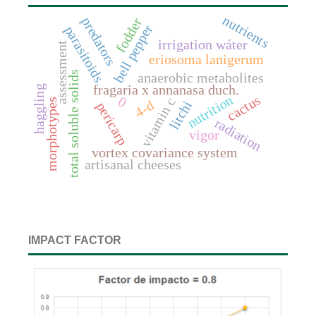
nutrients
predators
fodder
bell pepper
parasitoids
irrigation wáter
assessment
eriosoma lanigerum
total soluble solids
anaerobic metabolites
fragaria x annanasa duch.
haggling
nutrition
cactus
0
vitamin c
morphotypes
4-d
litchi
pericarp
radiation
vigor
vortex covariance system
artisanal cheeses
IMPACT FACTOR