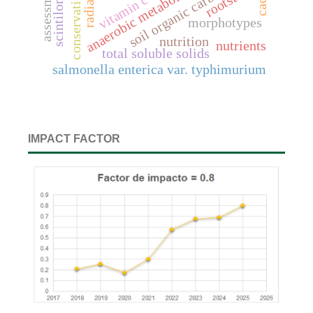
radiation
assessment
anaerobic metabolites
rootstock
soil organic carbon
vitamin c
morphotypes
nutrition
nutrients
total soluble solids
salmonella enterica var. typhimurium
IMPACT FACTOR