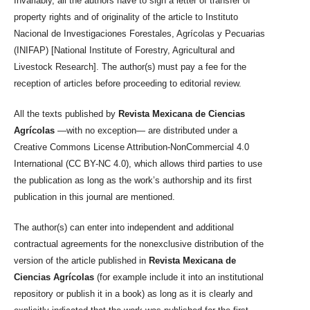
Invariably, all the authors have to sign a letter of transfer of
property rights and of originality of the article to Instituto
Nacional de Investigaciones Forestales, Agrícolas y Pecuarias
(INIFAP) [National Institute of Forestry, Agricultural and
Livestock Research]. The author(s) must pay a fee for the
reception of articles before proceeding to editorial review.
All the texts published by
Revista Mexicana de Ciencias
Agrícolas
—with no exception— are distributed under a
Creative Commons License Attribution-NonCommercial 4.0
International (CC BY-NC 4.0), which allows third parties to use
the publication as long as the work’s authorship and its first
publication in this journal are mentioned.
The author(s) can enter into independent and additional
contractual agreements for the nonexclusive distribution of the
version of the article published in
Revista Mexicana de
Ciencias Agrícolas
(for example include it into an institutional
repository or publish it in a book) as long as it is clearly and