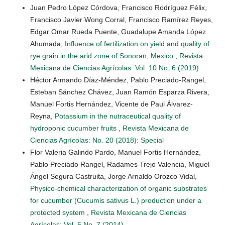
Juan Pedro López Córdova, Francisco Rodríguez Félix,
Francisco Javier Wong Corral, Francisco Ramírez Reyes,
Edgar Omar Rueda Puente, Guadalupe Amanda López
Ahumada,
Influence of fertilization on yield and quality of
rye grain in the arid zone of Sonoran, Mexico
,
Revista
Mexicana de Ciencias Agrícolas: Vol. 10 No. 6 (2019)
Héctor Armando Díaz-Méndez, Pablo Preciado-Rangel,
Esteban Sánchez Chávez, Juan Ramón Esparza Rivera,
Manuel Fortis Hernández, Vicente de Paul Álvarez-
Reyna,
Potassium in the nutraceutical quality of
hydroponic cucumber fruits
,
Revista Mexicana de
Ciencias Agrícolas: No. 20 (2018): Special
Flor Valeria Galindo Pardo, Manuel Fortis Hernández,
Pablo Preciado Rangel, Radames Trejo Valencia, Miguel
Ángel Segura Castruita, Jorge Arnaldo Orozco Vidal,
Physico-chemical characterization of organic substrates
for cucumber (Cucumis sativus L.) production under a
protected system
,
Revista Mexicana de Ciencias
Agrícolas: Vol. 5 No. 7 (2014)