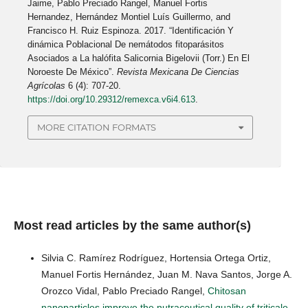
Jaime, Pablo Preciado Rangel, Manuel Fortis
Hernandez, Hernández Montiel Luís Guillermo, and
Francisco H. Ruiz Espinoza. 2017. “Identificación Y
dinámica Poblacional De nemátodos fitoparásitos
Asociados a La halófita Salicornia Bigelovii (Torr.) En El
Noroeste De México”.
Revista Mexicana De Ciencias
Agrícolas
6 (4): 707-20.
https://doi.org/10.29312/remexca.v6i4.613
.
MORE CITATION FORMATS
Most read articles by the same author(s)
Silvia C. Ramírez Rodríguez, Hortensia Ortega Ortiz,
Manuel Fortis Hernández, Juan M. Nava Santos, Jorge A.
Orozco Vidal, Pablo Preciado Rangel,
Chitosan
nanoparticles improve the nutraceutical quality of triticale