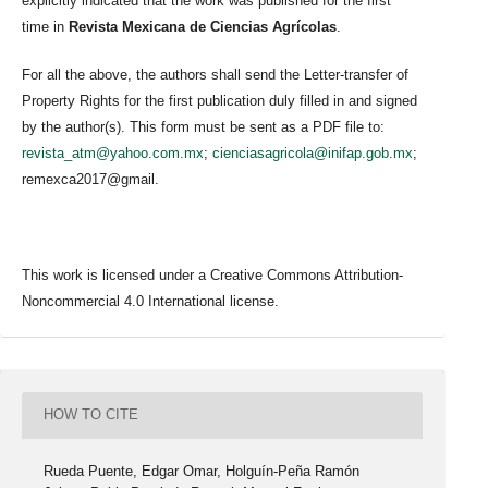
explicitly indicated that the work was published for the first
time in
Revista Mexicana de Ciencias Agrícolas
.
For all the above, the authors shall send the Letter-transfer of
Property Rights for the first publication duly filled in and signed
by the author(s). This form must be sent as a PDF file to:
revista_atm@yahoo.com.mx
;
cienciasagricola@inifap.gob.mx
;
remexca2017@gmail.
This work is licensed under a Creative Commons Attribution-
Noncommercial 4.0 International license.
HOW TO CITE
Rueda Puente, Edgar Omar, Holguín-Peña Ramón