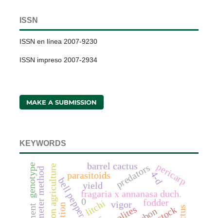
ISSN
ISSN en línea 2007-9230
ISSN impreso 2007-2934
MAKE A SUBMISSION
KEYWORDS
barrel cactus
pericarp
genotype
predators
conservation agriculture
scintilometer method
4-d
parasitoids
bell pepper
yield
fragaria x annanasa duch.
0
fodder
litchi
vigor
cactus