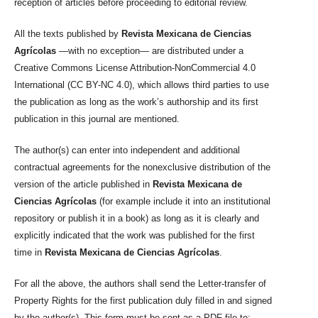
reception of articles before proceeding to editorial review.
All the texts published by
Revista Mexicana de Ciencias
Agrícolas
—with no exception— are distributed under a
Creative Commons License Attribution-NonCommercial 4.0
International (CC BY-NC 4.0), which allows third parties to use
the publication as long as the work’s authorship and its first
publication in this journal are mentioned.
The author(s) can enter into independent and additional
contractual agreements for the nonexclusive distribution of the
version of the article published in
Revista Mexicana de
Ciencias Agrícolas
(for example include it into an institutional
repository or publish it in a book) as long as it is clearly and
explicitly indicated that the work was published for the first
time in
Revista Mexicana de Ciencias Agrícolas
.
For all the above, the authors shall send the Letter-transfer of
Property Rights for the first publication duly filled in and signed
by the author(s). This form must be sent as a PDF file to: