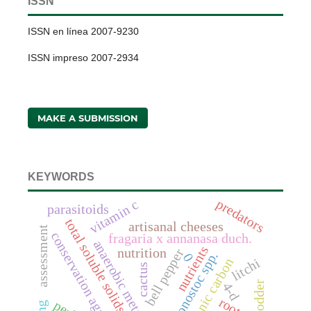
ISSN
ISSN en línea 2007-9230
ISSN impreso 2007-2934
MAKE A SUBMISSION
KEYWORDS
predators
vitamin c
parasitoids
total soluble solids
artisanal cheeses
assessment
conservation agriculture
fragaria x annanasa duch.
anaerobic metabolites
nutrients
nutrition
bell pepper
leuconostoc spp.
0
soil organic carbon
litchi
cactus
fodder
4-d