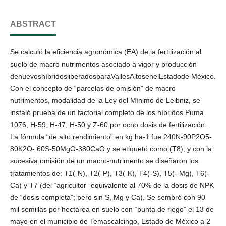
ABSTRACT
Se calculó la eficiencia agronómica (EA) de la fertilización al
suelo de macro nutrimentos asociado a vigor y producción
denuevoshíbridosliberadosparaVallesAltosenelEstadode México.
Con el concepto de “parcelas de omisión” de macro
nutrimentos, modalidad de la Ley del Mínimo de Leibniz, se
instaló prueba de un factorial completo de los híbridos Puma
1076, H-59, H-47, H-50 y Z-60 por ocho dosis de fertilización.
La fórmula “de alto rendimiento” en kg ha-1 fue 240N-90P2O5-
80K2O- 60S-50MgO-380CaO y se etiquetó como (T8); y con la
sucesiva omisión de un macro-nutrimento se diseñaron los
tratamientos de: T1(-N), T2(-P), T3(-K), T4(-S), T5(- Mg), T6(-
Ca) y T7 (del “agricultor” equivalente al 70% de la dosis de NPK
de “dosis completa”; pero sin S, Mg y Ca). Se sembró con 90
mil semillas por hectárea en suelo con “punta de riego” el 13 de
mayo en el municipio de Temascalcingo, Estado de México a 2