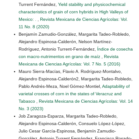
Turrent Fernández,
Yield stability and physicochemical
characteristics of grain of corn hybrids in High Valleys of
Mexico: .
,
Revista Mexicana de Ciencias Agrícolas: Vol.
11 No. 8 (2020)
Benjamín Zamudio-González, Margarita Tadeo-Robledo,
Alejandro Espinosa-Calderón, Nelson Martínez-
Rodríguez, Antonio Turrent-Fernández,
Índice de cosecha
con macro-nutrimentos en grano de maíz
,
Revista
Mexicana de Ciencias Agrícolas: Vol. 7 No. 5 (2016)
Mauro Sierra-Macías, Flavio A. Rodríguez-Montalvo,
Alejandro Espinosa-Calderón2, Margarita Tadeo-Robledo,
Pablo Andrés-Meza, Noel Gómez-Montiel,
Adaptability of
varietal crosses of corn in the states of Veracruz and
Tabasco
,
Revista Mexicana de Ciencias Agrícolas: Vol. 14
No. 3 (2023)
Job Zaragoza-Esparza, Margarita Tadeo-Robledo,
Alejandro Espinosa-Calderón, Consuelo López-López,
Julio Cesar García-Espinosa, Benjamín Zamudio-
González, Antonio Turrent Fernández, Francisco Rosado-