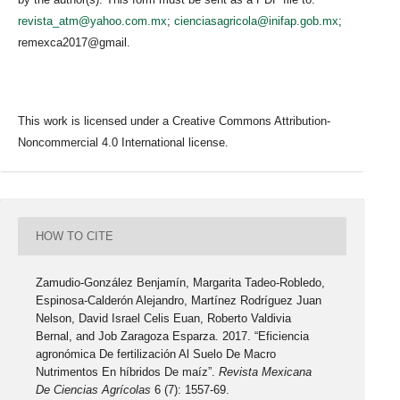
revista_atm@yahoo.com.mx
;
cienciasagricola@inifap.gob.mx
;
remexca2017@gmail.
This work is licensed under a Creative Commons Attribution-
Noncommercial 4.0 International license.
HOW TO CITE
Zamudio-González Benjamín, Margarita Tadeo-Robledo,
Espinosa-Calderón Alejandro, Martínez Rodríguez Juan
Nelson, David Israel Celis Euan, Roberto Valdivia
Bernal, and Job Zaragoza Esparza. 2017. “Eficiencia
agronómica De fertilización Al Suelo De Macro
Nutrimentos En híbridos De maíz”.
Revista Mexicana
De Ciencias Agrícolas
6 (7): 1557-69.