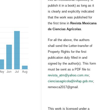
publish it in a book) as long as it
is clearly and explicitly indicated
that the work was published for
the first time in
Revista Mexicana
de Ciencias Agrícolas
.
For all the above, the authors
shall send the Letter-transfer of
Property Rights for the first
publication duly filled in and
signed by the author(s). This form
must be sent as a PDF file to:
revista_atm@yahoo.com.mx
;
cienciasagricola@inifap.gob.mx
;
remexca2017@gmail.
This work is licensed under a