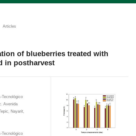
Articles
ion of blueberries treated with
d in postharvest
s-Tecnológico
c. Avenida
epic, Nayarit,
s-Tecnológico