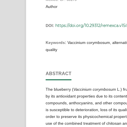
Author
https://doi.org/10.29312/remexca.v15i
DOI:
Keywords:
Vaccinium corymbosum, alternati
quality
ABSTRACT
The blueberry (
Vaccinium corymbosum
L.) fr
by its antioxidant properties due to its conten
compounds, anthocyanins, and other compou
is susceptible to deterioration, loss of its quali
order to preserve its physicochemical properti
use of the combined treatment of chitosan and 