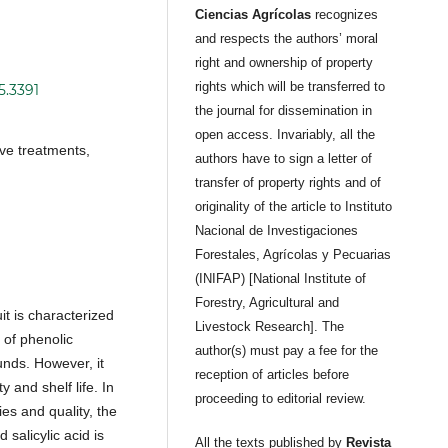
Ciencias Agrícolas
recognizes
and respects the authors’ moral
right and ownership of property
rights which will be transferred to
5.3391
the journal for dissemination in
open access. Invariably, all the
ve treatments,
authors have to sign a letter of
transfer of property rights and of
originality of the article to Instituto
Nacional de Investigaciones
Forestales, Agrícolas y Pecuarias
(INIFAP) [National Institute of
Forestry, Agricultural and
uit is characterized
Livestock Research]. The
t of phenolic
author(s) must pay a fee for the
nds. However, it
reception of articles before
ty and shelf life. In
proceeding to editorial review.
es and quality, the
salicylic acid is
All the texts published by
Revista