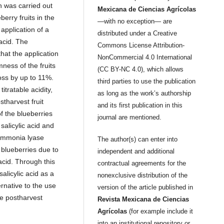
h was carried out
Mexicana de Ciencias Agrícolas
erry fruits in the
—with no exception— are
application of a
distributed under a Creative
acid. The
Commons License Attribution-
hat the application
NonCommercial 4.0 International
ness of the fruits
(CC BY-NC 4.0), which allows
oss by up to 11%.
third parties to use the publication
itratable acidity,
as long as the work’s authorship
tharvest fruit
and its first publication in this
f the blueberries
journal are mentioned.
salicylic acid and
 ammonia lyase
The author(s) can enter into
 blueberries due to
independent and additional
acid. Through this
contractual agreements for the
alicylic acid as a
nonexclusive distribution of the
rnative to the use
version of the article published in
he postharvest
Revista Mexicana de Ciencias
Agrícolas
(for example include it
into an institutional repository or