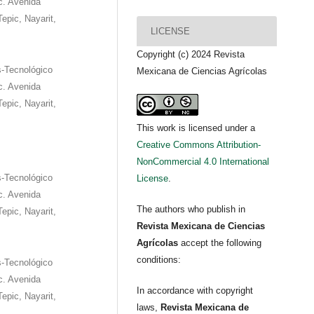
c. Avenida
epic, Nayarit,
LICENSE
Copyright (c) 2024 Revista
s-Tecnológico
Mexicana de Ciencias Agrícolas
c. Avenida
epic, Nayarit,
This work is licensed under a
Creative Commons Attribution-
NonCommercial 4.0 International
s-Tecnológico
License
.
c. Avenida
The authors who publish in
epic, Nayarit,
Revista Mexicana de Ciencias
Agrícolas
accept the following
conditions:
s-Tecnológico
c. Avenida
In accordance with copyright
epic, Nayarit,
laws,
Revista Mexicana de