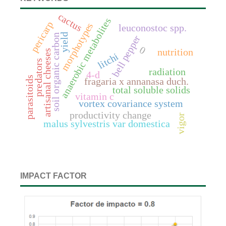
cactus
anaerobic metabolites
pericarp
morphotypes
leuconostoc spp.
yield
soil organic carbon
bell pepper
0
nutrition
artisanal cheeses
litchi
predators
radiation
4-d
parasitoids
fragaria x annanasa duch.
total soluble solids
vitamin c
vortex covariance system
productivity change
vigor
malus sylvestris var domestica
IMPACT FACTOR