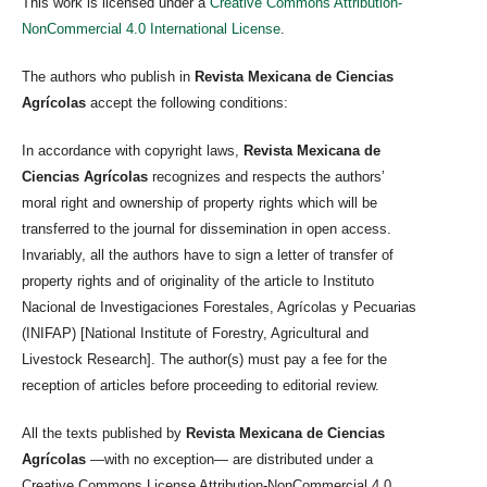
This work is licensed under a
Creative Commons Attribution-
NonCommercial 4.0 International License
.
The authors who publish in
Revista Mexicana de Ciencias
Agrícolas
accept the following conditions:
In accordance with copyright laws,
Revista Mexicana de
Ciencias Agrícolas
recognizes and respects the authors’
moral right and ownership of property rights which will be
transferred to the journal for dissemination in open access.
Invariably, all the authors have to sign a letter of transfer of
property rights and of originality of the article to Instituto
Nacional de Investigaciones Forestales, Agrícolas y Pecuarias
(INIFAP) [National Institute of Forestry, Agricultural and
Livestock Research]. The author(s) must pay a fee for the
reception of articles before proceeding to editorial review.
All the texts published by
Revista Mexicana de Ciencias
Agrícolas
—with no exception— are distributed under a
Creative Commons License Attribution-NonCommercial 4.0