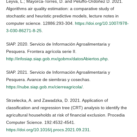
Leyva, L.; Mayorca-Torres, D. and Peluffo-Ordóñez D. 2021.
Algorithms air quality estimation: a comparative study of
stochastic and heuristic predictive models, lecture notes in
computer science. 12886:293-304.
https://doi.org/10.1007/978-
3-030-86271-8-25
.
SIAP. 2020. Servicio de Información Agroalimentaria y
Pesquera. Frontera agrícola serie II.
http://infosiap.siap.gob.mx/gobmx/datosAbiertos.php
.
SIAP. 2021. Servicio de Información Agroalimentaria y
Pesquera. Avance de siembras y cosechas.
https://nube.siap.gob.mx/cierreagricola/
.
Strzelecka, A. and Zawadzka, D. 2021. Application of
classification and regression tree (CRT) analysis to identify the
agricultural households at risk of financial exclusion. Procedia
Computer Science. 192:4532-4541.
https://doi.org/10.1016/j.procs.2021.09.231
.