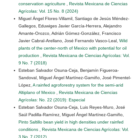
conservation agriculture
,
Revista Mexicana de Ciencias
Agrícolas: Vol. 15 No. 8 (2024)
Miguel Ángel Flores-Villamil, Santiago de Jesús Méndez-
Gallegos, Eduwiges Javier García-Herrera, Alejandro
Amante-Orozco, Adrián Gómez-González, Francisco
Javier Cabral-Arellano, José Fernando Vasco-Leal,
Wild
plants of the center-north of Mexico with potential for oil
production
,
Revista Mexicana de Ciencias Agrícolas: Vol.
9 No. 7 (2018)
Esteban Salvador Osuna-Ceja, Benjamín Figueroa-
Sandoval, Miguel Ángel Martínez-Gamiño, José Pimentel-
López,
A rainfed agroforestry system for the semi-arid
Altiplano of Mexico
,
Revista Mexicana de Ciencias
Agrícolas: No. 22 (2019): Especial
Esteban Salvador Osuna-Ceja, Luis Reyes-Muro, José
Saúl Padilla-Ramírez, Miguel Ángel Martínez-Gamiño,
Pinto Saltillo bean yield in high densities under rainfed
conditions
,
Revista Mexicana de Ciencias Agrícolas: Vol.
3 No. 7 (2012)