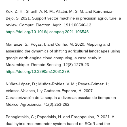
Kok, Z. H.; Shariff, A. R. M.; Alfatni, M. S. M. and Kairunniza-
Bejo, S. 2021. Support vector machine in precision agriculture: a
review. Comput. Electron. Agric. 191:106546-12.
https://doi.org/10.1016/j.compag.2021.106546
.
Mananze, S.; Pôças, I. and Cunha, M. 2020. Mapping and
assessing the dynamics of shifting agricultural landscapes using
google earth engine cloud computing, a case study in
Mozambique. Remote Sensing. 12(8):1279-23.
https://doi.org/10.3390/rs12081279
.
Núñez-López, D.; Muñoz-Robles, V. M.; Reyes-Gómez. I.;
Velasco-Velasco, I. y Gadsden-Esperza, H. 2007.
Caracterización de la sequía a diversas escalas de tiempo en
México. Agrociencia. 41(3):253-262.
Panagiotakis, C.; Papadakis, H. and Fragopoulou, P. 2021. A
dual hybrid recommender system based on SCoR and the