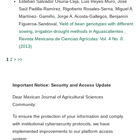
Esteban Salvador Osuna-Ceja, Luis Reyes-Muro, José
Saúl Padilla-Ramírez, Rigoberto Rosales-Serna, Miguel A.
Martínez- Gamiño, Jorge A. Acosta-Gallegos, Benjamín
Figueroa-Sandoval,
Yield of bean genotypes with different
sowing, irrigation-drought methods in Aguascalientes
,
Revista Mexicana de Ciencias Agrícolas: Vol. 4 No. 8
(2013)
1
2
>
>>
Important Notice: Security and Access Update
Dear Mexican Journal of Agricultural Sciences
Community:
To ensure the protection of your information and comply
with institutional cybersecurity protocols, we have
implemented improvements to our platform access
system: