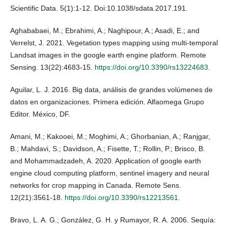
Scientific Data. 5(1):1-12. Doi:10.1038/sdata.2017.191.
Aghababaei, M.; Ebrahimi, A.; Naghipour, A.; Asadi, E.; and
Verrelst, J. 2021. Vegetation types mapping using multi-temporal
Landsat images in the google earth engine platform. Remote
Sensing. 13(22):4683-15.
https://doi.org/10.3390/rs13224683
.
Aguilar, L. J. 2016. Big data, análisis de grandes volúmenes de
datos en organizaciones. Primera edición. Alfaomega Grupo
Editor. México, DF.
Amani, M.; Kakooei, M.; Moghimi, A.; Ghorbanian, A.; Ranjgar,
B.; Mahdavi, S.; Davidson, A.; Fisette, T.; Rollin, P.; Brisco, B.
and Mohammadzadeh, A. 2020. Application of google earth
engine cloud computing platform, sentinel imagery and neural
networks for crop mapping in Canada. Remote Sens.
12(21):3561-18.
https://doi.org/10.3390/rs12213561
.
Bravo, L. A. G.; González, G. H. y Rumayor, R. A. 2006. Sequía: