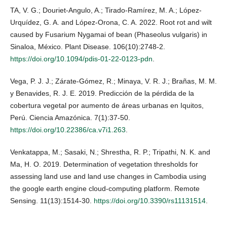
TA, V. G.; Douriet-Angulo, A.; Tirado-Ramírez, M. A.; López-
Urquídez, G. A. and López-Orona, C. A. 2022. Root rot and wilt
caused by Fusarium Nygamai of bean (Phaseolus vulgaris) in
Sinaloa, México. Plant Disease. 106(10):2748-2.
https://doi.org/10.1094/pdis-01-22-0123-pdn
.
Vega, P. J. J.; Zárate-Gómez, R.; Minaya, V. R. J.; Brañas, M. M.
y Benavides, R. J. E. 2019. Predicción de la pérdida de la
cobertura vegetal por aumento de áreas urbanas en Iquitos,
Perú. Ciencia Amazónica. 7(1):37-50.
https://doi.org/10.22386/ca.v7i1.263
.
Venkatappa, M.; Sasaki, N.; Shrestha, R. P.; Tripathi, N. K. and
Ma, H. O. 2019. Determination of vegetation thresholds for
assessing land use and land use changes in Cambodia using
the google earth engine cloud-computing platform. Remote
Sensing. 11(13):1514-30.
https://doi.org/10.3390/rs11131514
.