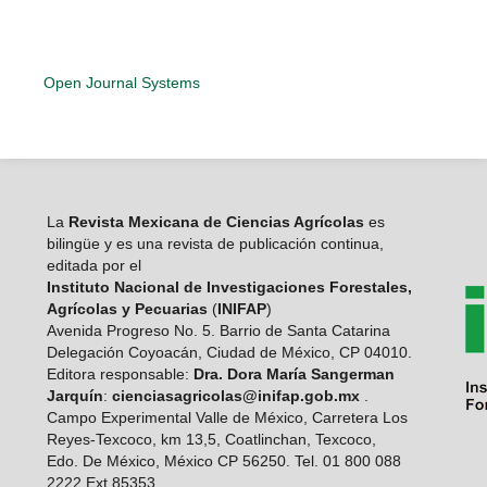
Open Journal Systems
La
Revista Mexicana de Ciencias Agrícolas
es
bilingüe y es una revista de publicación continua,
editada por el
Instituto Nacional de Investigaciones Forestales,
Agrícolas y Pecuarias
(
INIFAP
)
Avenida Progreso No. 5. Barrio de Santa Catarina
Delegación Coyoacán, Ciudad de México, CP 04010.
Editora responsable:
Dra. Dora María Sangerman
Jarquín
:
cienciasagricolas@inifap.gob.mx
.
Campo Experimental Valle de México, Carretera Los
Reyes-Texcoco, km 13,5, Coatlinchan, Texcoco,
Edo. De México, México CP 56250. Tel. 01 800 088
2222 Ext 85353