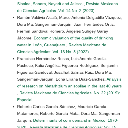
Sinaloa, Sonora, Nayarit and Jalisco
,
Revista Mexicana
de Ciencias Agrícolas: Vol. 14 No. 2 (2023)
Ramón Valdivia Alcalá, Marco Antonio Delgadillo Vázquez,
Dora Ma. Sangerman-Jarquín, Juan Hernández Ortíz,
Fermín Sandoval Romero, Ángeles Suhgey Garay
Jácome,
Economic valuation of the quality of drinking
water in León, Guanajuato
,
Revista Mexicana de
Ciencias Agrícolas: Vol. 13 No. 3 (2022)
Francisco Hernández-Rosas, Luis Andrés García-
Pacheco, Katia Angélica Figueroa-Rodríguez, Benjamín
Figueroa-Sandoval, Josafhat Salinas Ruiz, Dora Ma.
Sangerman-Jarquín, Edna Liliana Díaz-Sánchez,
Analysis
of research on Metarhizium anisopliae in the last 40 years
,
Revista Mexicana de Ciencias Agrícolas: No. 22 (2019):
Especial
Roberto Carlos García-Sánchez, Mauricio García-
Matamoros, Roberto García-Mata, Dora Ma. Sangerman-
Jarquín,
Determinants of corn demand in Mexico, 1970-
2020
,
Revista Mexicana de Ciencias Agrícolas: Vol. 15