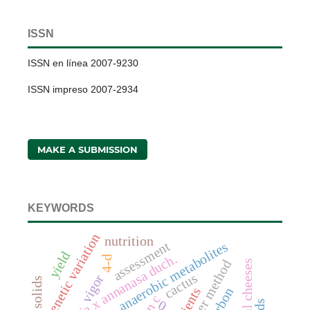
ISSN
ISSN en línea 2007-9230
ISSN impreso 2007-2934
MAKE A SUBMISSION
KEYWORDS
genetic variation
nutrition
assessment
anaerobic metabolites
yield
fragaria x annanasa duch.
4-d
artisanal cheeses
cactus
vigor
nutrients
0