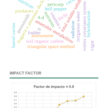
cactus
nutrition
total soluble solids
fragaria x annanasa duch.
vortex covariance system
pericarp
bell pepper
predators
nutrients
hybridization
irrigation wáter
vitamin c
litchi
parasitoids
4-d
anaerobic metabolites
radiation
barrel cactus
0
fodder
assessment
soil organic carbon
vigor
triangular space method
IMPACT FACTOR