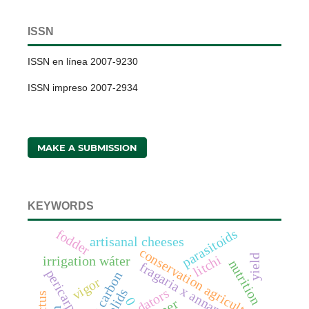
ISSN
ISSN en línea 2007-9230
ISSN impreso 2007-2934
MAKE A SUBMISSION
KEYWORDS
parasitoids
fodder
artisanal cheeses
conservation agriculture
litchi
yield
irrigation wáter
nutrition
fragaria x annanasa duch.
pericarp
vigor
predators
0