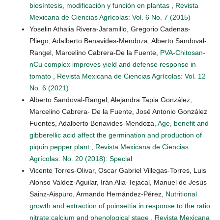
biosíntesis, modificación y función en plantas
,
Revista
Mexicana de Ciencias Agrícolas: Vol. 6 No. 7 (2015)
Yoselin Athalia Rivera-Jaramillo, Gregorio Cadenas-
Pliego, Adalberto Benavides-Mendoza, Alberto Sandoval-
Rangel, Marcelino Cabrera-De la Fuente,
PVA-Chitosan-
nCu complex improves yield and defense response in
tomato
,
Revista Mexicana de Ciencias Agrícolas: Vol. 12
No. 6 (2021)
Alberto Sandoval-Rangel, Alejandra Tapia González,
Marcelino Cabrera- De la Fuente, José Antonio González
Fuentes, Adalberto Benavides-Mendoza,
Age, benefit and
gibberellic acid affect the germination and production of
piquin pepper plant
,
Revista Mexicana de Ciencias
Agrícolas: No. 20 (2018): Special
Vicente Torres-Olivar, Oscar Gabriel Villegas-Torres, Luis
Alonso Valdez-Aguilar, Irán Alia-Tejacal, Manuel de Jesús
Sainz-Aispuro, Armando Hernández-Pérez,
Nutritional
growth and extraction of poinsettia in response to the ratio
nitrate:calcium and phenological stage
,
Revista Mexicana