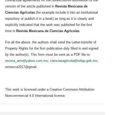
contractual agreements for the nonexclusive distribution of the
version of the article published in
Revista Mexicana de
Ciencias Agrícolas
(for example include it into an institutional
repository or publish it in a book) as long as it is clearly and
explicitly indicated that the work was published for the first
time in
Revista Mexicana de Ciencias Agrícolas
.
For all the above, the authors shall send the Letter-transfer of
Property Rights for the first publication duly filled in and signed
by the author(s). This form must be sent as a PDF file to:
revista_atm@yahoo.com.mx
;
cienciasagricola@inifap.gob.mx
;
remexca2017@gmail.
This work is licensed under a Creative Commons Attribution-
Noncommercial 4.0 International license.