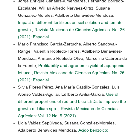
Jorge Enrique Canales-Almendares, Fernando Borrego-
Escalante, Willian Alfredo Narvaez-Ortíz, Susana
González-Morales, Adalberto Benavides-Mendoza,
Impact of different fertilizers on soil solution and tomato
growth
,
Revista Mexicana de Ciencias Agrícolas: No. 26
(2021): Especial
Mario Francisco García-Zertuche, Alberto Sandoval-
Rangel, Valentín Robledo-Torres, Adalberto Benavides-
Mendoza, Armando Robledo-Olivo, Marcelino Cabrera-de
la Fuente,
Profitability and agronomic yield of aquaponic
lettuce
,
Revista Mexicana de Ciencias Agrícolas: No. 26
(2021): Especial
Silvia Flores Pérez, Ana María Castillo-González, Luis
Alonso Valdez-Aguilar, Edilberto Avítia-García,
Use of
different proportions of red and blue LEDs to improve the
growth of Lilium spp.
,
Revista Mexicana de Ciencias
Agrícolas: Vol. 12 No. 5 (2021)
Lidia Valdez Sepúlveda, Susana González-Morales,
Adalberto Benavides Mendoza,
Ácido benzoico: