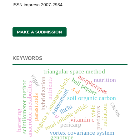
ISSN impreso 2007-2934
MAKE A SUBMISSION
KEYWORDS
triangular space method
vigor
morphotypes
fragaria x annanasa duch.
hybridization
nutrition
bell pepper
nutrients
scintilometer method
anaerobic metabolites
4-d
assessment
parasitoids
soil organic carbon
cactus
total soluble solids
litchi
radiation
yield
predators
bartering
0
vitamin c
pericarp
vortex covariance system
genotype