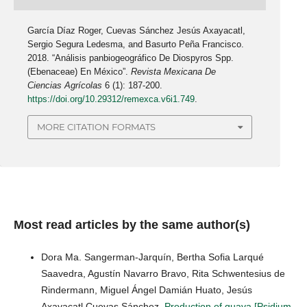
García Díaz Roger, Cuevas Sánchez Jesús Axayacatl,
Sergio Segura Ledesma, and Basurto Peña Francisco.
2018. “Análisis panbiogeográfico De Diospyros Spp.
(Ebenaceae) En México”.
Revista Mexicana De
Ciencias Agrícolas
6 (1): 187-200.
https://doi.org/10.29312/remexca.v6i1.749
.
MORE CITATION FORMATS
Most read articles by the same author(s)
Dora Ma. Sangerman-Jarquín, Bertha Sofia Larqué
Saavedra, Agustín Navarro Bravo, Rita Schwentesius de
Rindermann, Miguel Ángel Damián Huato, Jesús
Axayacatl Cuevas Sánchez,
Production of guava [Psidium