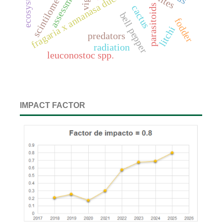
assessment
fragaria x annanasa duch.
parasitoids
cactus
bell pepper
fodder
litchi
predators
radiation
leuconostoc spp.
IMPACT FACTOR