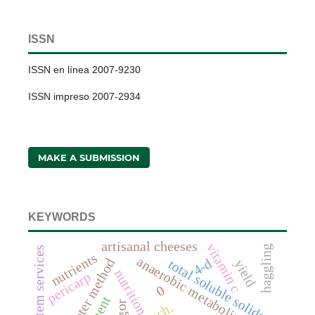
ISSN
ISSN en línea 2007-9230
ISSN impreso 2007-2934
MAKE A SUBMISSION
KEYWORDS
artisanal cheeses
vitamin c
haggling
ecosystem services
nutrients
anaerobic metabolites
4-d
scintilometer method
yield
total soluble solids
nutrition
pericarp
0
vigor