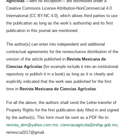
Agrícolas
—with no exception— are distributed under a
Creative Commons License Attribution-NonCommercial 4.0
International (CC BY-NC 4.0), which allows third parties to use
the publication as long as the work’s authorship and its first
publication in this journal are mentioned.
The author(s) can enter into independent and additional
contractual agreements for the nonexclusive distribution of the
version of the article published in
Revista Mexicana de
Ciencias Agrícolas
(for example include it into an institutional
repository or publish it in a book) as long as it is clearly and
explicitly indicated that the work was published for the first
time in
Revista Mexicana de Ciencias Agrícolas
.
For all the above, the authors shall send the Letter-transfer of
Property Rights for the first publication duly filled in and signed
by the author(s). This form must be sent as a PDF file to:
revista_atm@yahoo.com.mx
;
cienciasagricola@inifap.gob.mx
;
remexca2017@gmail.