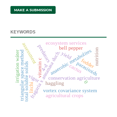
MAKE A SUBMISSION
KEYWORDS
ecosystem services
assessment
predators
bell pepper
nutrition
anaerobic metabolites
fragaria x annanasa duch.
triangular space method
irrigation wáter
yield
fodder
vitamin c
parasitoids
total soluble solids
cactus
4-d
vigor
conservation agriculture
0
haggling
litchi
vortex covariance system
agricultural crops