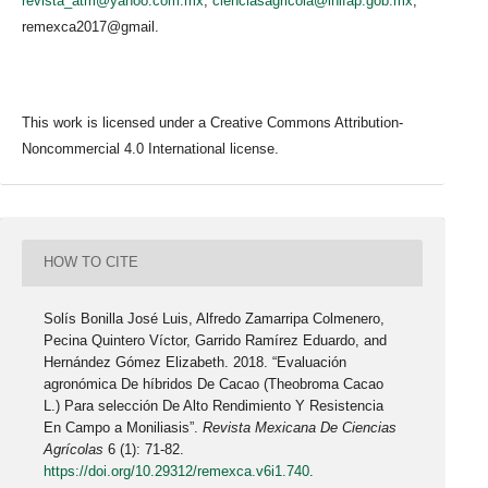
revista_atm@yahoo.com.mx
;
cienciasagricola@inifap.gob.mx
;
remexca2017@gmail.
This work is licensed under a Creative Commons Attribution-
Noncommercial 4.0 International license.
HOW TO CITE
Solís Bonilla José Luis, Alfredo Zamarripa Colmenero,
Pecina Quintero Víctor, Garrido Ramírez Eduardo, and
Hernández Gómez Elizabeth. 2018. “Evaluación
agronómica De híbridos De Cacao (Theobroma Cacao
L.) Para selección De Alto Rendimiento Y Resistencia
En Campo a Moniliasis”.
Revista Mexicana De Ciencias
Agrícolas
6 (1): 71-82.
https://doi.org/10.29312/remexca.v6i1.740
.