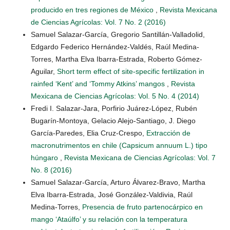
producido en tres regiones de México
,
Revista Mexicana
de Ciencias Agrícolas: Vol. 7 No. 2 (2016)
Samuel Salazar-García, Gregorio Santillán-Valladolid,
Edgardo Federico Hernández-Valdés, Raúl Medina-
Torres, Martha Elva Ibarra-Estrada, Roberto Gómez-
Aguilar,
Short term effect of site-specific fertilization in
rainfed ‘Kent’ and ‘Tommy Atkins’ mangos
,
Revista
Mexicana de Ciencias Agrícolas: Vol. 5 No. 4 (2014)
Fredi I. Salazar-Jara, Porfirio Juárez-López, Rubén
Bugarín-Montoya, Gelacio Alejo-Santiago, J. Diego
García-Paredes, Elia Cruz-Crespo,
Extracción de
macronutrimentos en chile (Capsicum annuum L.) tipo
húngaro
,
Revista Mexicana de Ciencias Agrícolas: Vol. 7
No. 8 (2016)
Samuel Salazar-García, Arturo Álvarez-Bravo, Martha
Elva Ibarra-Estrada, José González-Valdivia, Raúl
Medina-Torres,
Presencia de fruto partenocárpico en
mango ‘Ataúlfo’ y su relación con la temperatura