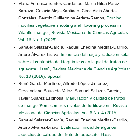
María Verónica Santos-Cárdenas, María Hilda Pérez-
Barraza, Gelacio Alejo-Santiago, Circe Aidin Aburto-
González, Beatriz Guillermina Arrieta-Ramos,
Pruning
modifies vegetative shooting and flowering process in
‘Ataulfo’ mango
,
Revista Mexicana de Ciencias Agrícolas:
Vol. 16 No. 1 (2025)
Samuel Salazar-García, Raquel Enedina Medina-Carrillo,
Arturo Álvarez-Bravo,
Influencia del riego y radiación solar
sobre el contenido de fitoquímicos en la piel de frutos de
aguacate ‘Hass’
,
Revista Mexicana de Ciencias Agrícolas:
No. 13 (2016): Special
René García Martínez, Alfredo López Jiménez,
Crecenciano Saucedo Veloz, Samuel Salazar-García,
Javier Suárez Espinosa,
Maduración y calidad de frutos
de mango ‘Kent’ con tres niveles de fertilización
,
Revista
Mexicana de Ciencias Agrícolas: Vol. 6 No. 4 (2015)
Samuel Salazar-García, Raquel Enedina Medina-Carrillo,
Arturo Álvarez-Bravo,
Evaluación inicial de algunos
aspectos de calidad del fruto de aguacate ‘Hass’