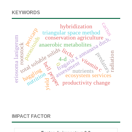
KEYWORDS
cactus
hybridization
pericarp
triangular space method
conservation agriculture
eriosoma lanigerum
parasitoids
fragaria x annanasa duch.
anaerobic metabolites
rootstock
total soluble solids
litchi
radiation
predators
4-d
vitamin c
assessment
bell pepper
0
haggling
nutrients
nutrition
ecosystem services
yield
productivity change
IMPACT FACTOR