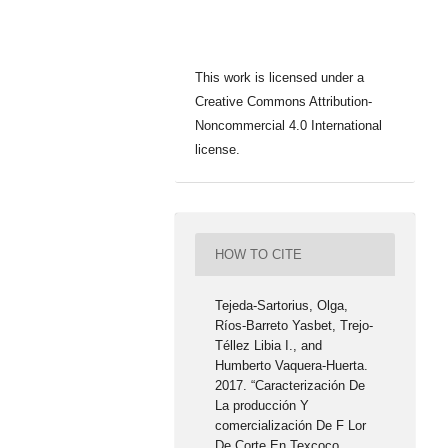
This work is licensed under a
Creative Commons Attribution-
Noncommercial 4.0 International
license.
HOW TO CITE
Tejeda-Sartorius, Olga,
Ríos-Barreto Yasbet, Trejo-
Téllez Libia I., and
Humberto Vaquera-Huerta.
2017. “Caracterización De
La producción Y
comercialización De F Lor
De Corte En Texcoco,