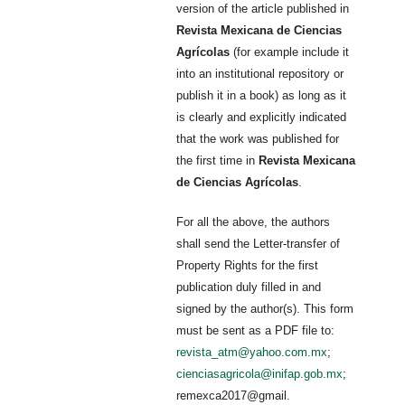
version of the article published in
Revista Mexicana de Ciencias
Agrícolas
(for example include it
into an institutional repository or
publish it in a book) as long as it
is clearly and explicitly indicated
that the work was published for
the first time in
Revista Mexicana
de Ciencias Agrícolas
.
For all the above, the authors
shall send the Letter-transfer of
Property Rights for the first
publication duly filled in and
signed by the author(s). This form
must be sent as a PDF file to:
revista_atm@yahoo.com.mx
;
cienciasagricola@inifap.gob.mx
;
remexca2017@gmail.