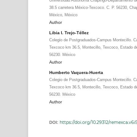
Universidad Autónoma Chapingo-Departamento de
38.5 carretera México-Texcoco. C. P. 56230, Cha
México, México
Author
Libia I. Trejo-Téllez
Colegio de Postgraduados-Campus Montecillo. Car
Texcoco km 36.5, Montecillo, Texcoco, Estado de
56230. México
Author
Humberto Vaquera-Huerta
Colegio de Postgraduados-Campus Montecillo. Car
Texcoco km 36.5, Montecillo, Texcoco, Estado de
56230. México
Author
https://doi.org/10.29312/remexca.v6i
DOI: