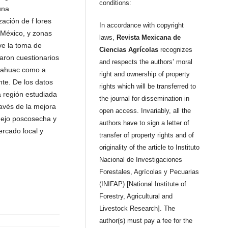
conditions:
una
ación de f lores
In accordance with copyright
 México, y zonas
laws,
Revista Mexicana de
ye la toma de
Ciencias Agrícolas
recognizes
caron cuestionarios
and respects the authors’ moral
uinahuac como a
right and ownership of property
te. De los datos
rights which will be transferred to
a región estudiada
the journal for dissemination in
avés de la mejora
open access. Invariably, all the
anejo poscosecha y
authors have to sign a letter of
ercado local y
transfer of property rights and of
originality of the article to Instituto
Nacional de Investigaciones
Forestales, Agrícolas y Pecuarias
(INIFAP) [National Institute of
Forestry, Agricultural and
Livestock Research]. The
author(s) must pay a fee for the