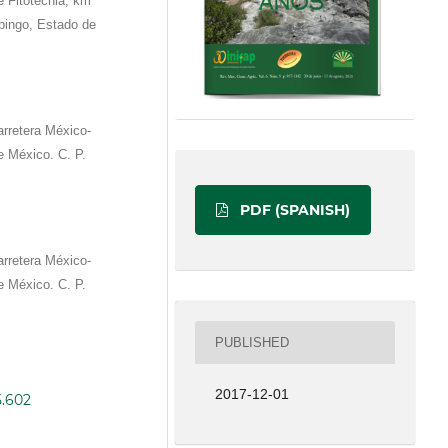
 Fitotecnia, km
pingo, Estado de
retera México-
 México. C. P.
PDF (SPANISH)
retera México-
 México. C. P.
PUBLISHED
2017-12-01
5.602