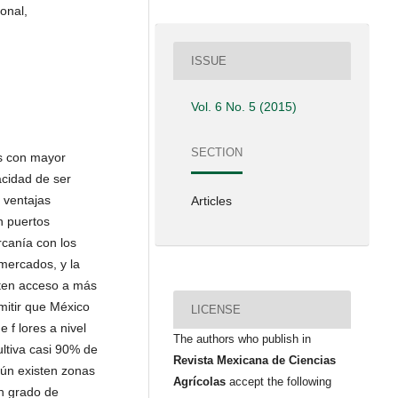
onal,
ISSUE
Vol. 6 No. 5 (2015)
SECTION
as con mayor
pacidad de ser
 ventajas
Articles
n puertos
canía con los
mercados, y la
iten acceso a más
itir que México
LICENSE
e f lores a nivel
The authors who publish in
ultiva casi 90% de
Revista Mexicana de Ciencias
aún existen zonas
Agrícolas
accept the following
un grado de