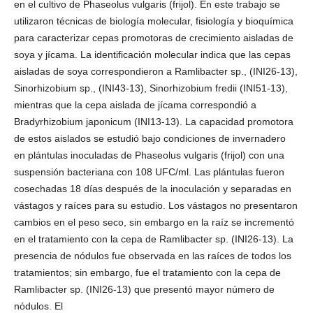
en el cultivo de Phaseolus vulgaris (frijol). En este trabajo se
utilizaron técnicas de biología molecular, fisiología y bioquímica
para caracterizar cepas promotoras de crecimiento aisladas de
soya y jícama. La identificación molecular indica que las cepas
aisladas de soya correspondieron a Ramlibacter sp., (INI26-13),
Sinorhizobium sp., (INI43-13), Sinorhizobium fredii (INI51-13),
mientras que la cepa aislada de jícama correspondió a
Bradyrhizobium japonicum (INI13-13). La capacidad promotora
de estos aislados se estudió bajo condiciones de invernadero
en plántulas inoculadas de Phaseolus vulgaris (frijol) con una
suspensión bacteriana con 108 UFC/ml. Las plántulas fueron
cosechadas 18 días después de la inoculación y separadas en
vástagos y raíces para su estudio. Los vástagos no presentaron
cambios en el peso seco, sin embargo en la raíz se incrementó
en el tratamiento con la cepa de Ramlibacter sp. (INI26-13). La
presencia de nódulos fue observada en las raíces de todos los
tratamientos; sin embargo, fue el tratamiento con la cepa de
Ramlibacter sp. (INI26-13) que presentó mayor número de
nódulos. El