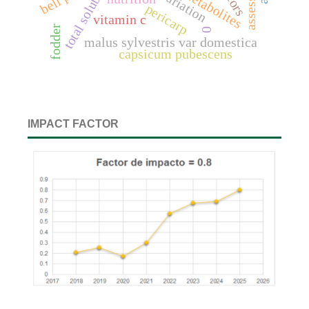
total soluble solids
pericarp
vitamin c
fodder
0
malus sylvestris var domestica
capsicum pubescens
IMPACT FACTOR