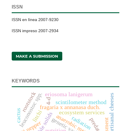
ISSN
ISSN en línea 2007-9230
ISSN impreso 2007-2934
MAKE A SUBMISSION
KEYWORDS
rootstock
leuconostoc spp.
eriosoma lanigerum
artisanal cheeses
4-d
scintilometer method
fragaria x annanasa duch.
cactus
litchi
ecosystem services
anaerobic metabolites
radiation
genetic variation
predators
assessment
bell pepper
nutrition