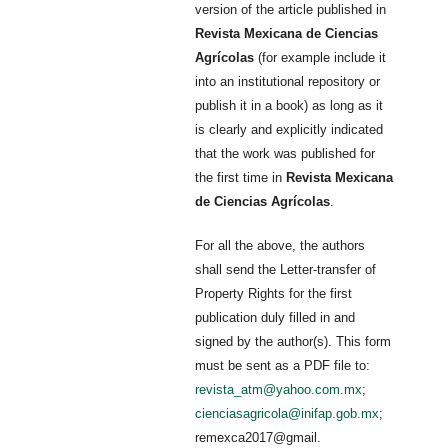
version of the article published in
Revista Mexicana de Ciencias
Agrícolas
(for example include it
into an institutional repository or
publish it in a book) as long as it
is clearly and explicitly indicated
that the work was published for
the first time in
Revista Mexicana
de Ciencias Agrícolas
.
For all the above, the authors
shall send the Letter-transfer of
Property Rights for the first
publication duly filled in and
signed by the author(s). This form
must be sent as a PDF file to:
revista_atm@yahoo.com.mx
;
cienciasagricola@inifap.gob.mx
;
remexca2017@gmail.