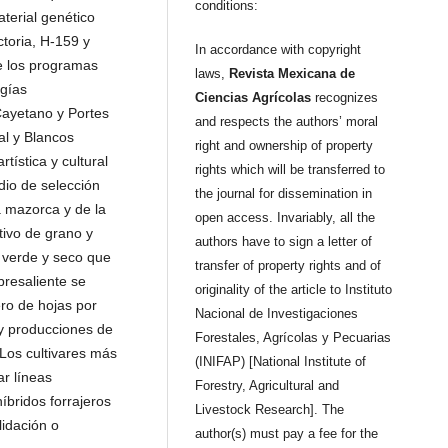
conditions:
terial genético
ctoria, H-159 y
In accordance with copyright
de los programas
laws,
Revista Mexicana de
gías
Ciencias Agrícolas
recognizes
Cayetano y Portes
and respects the authors’ moral
al y Blancos
right and ownership of property
ística y cultural
rights which will be transferred to
io de selección
the journal for dissemination in
a mazorca y de la
open access. Invariably, all the
tivo de grano y
authors have to sign a letter of
 verde y seco que
transfer of property rights and of
bresaliente se
originality of the article to Instituto
ero de hojas por
Nacional de Investigaciones
, y producciones de
Forestales, Agrícolas y Pecuarias
 Los cultivares más
(INIFAP) [National Institute of
r líneas
Forestry, Agricultural and
́bridos forrajeros
Livestock Research]. The
idación o
author(s) must pay a fee for the