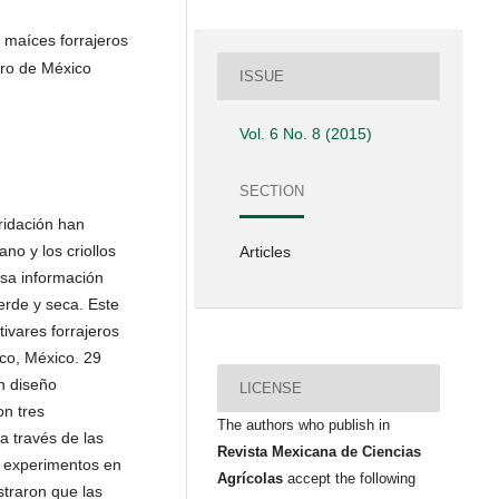
 maíces forrajeros
tro de México
ISSUE
Vol. 6 No. 8 (2015)
SECTION
ridación han
no y los criollos
Articles
sa información
erde y seca. Este
tivares forrajeros
co, México. 29
 diseño
LICENSE
on tres
The authors who publish in
 a través de las
Revista Mexicana de Ciencias
e experimentos en
Agrícolas
accept the following
straron que las