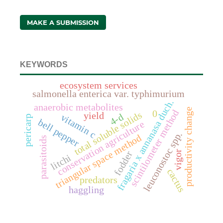
MAKE A SUBMISSION
KEYWORDS
ecosystem services
salmonella enterica var. typhimurium
fragaria x annanasa duch.
anaerobic metabolites
productivity change
scintilometer method
0
total soluble solids
yield
4-d
vitamin c
pericarp
bell pepper
conservation agriculture
leuconostoc spp.
triangular space method
parasitoids
vigor
fodder
litchi
cactus
predators
haggling