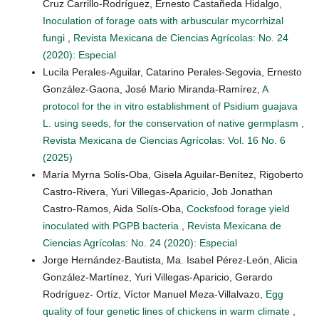
Cruz Carrillo-Rodríguez, Ernesto Castañeda Hidalgo,
Inoculation of forage oats with arbuscular mycorrhizal
fungi
,
Revista Mexicana de Ciencias Agrícolas: No. 24
(2020): Especial
Lucila Perales-Aguilar, Catarino Perales-Segovia, Ernesto
González-Gaona, José Mario Miranda-Ramírez,
A
protocol for the in vitro establishment of Psidium guajava
L. using seeds, for the conservation of native germplasm
,
Revista Mexicana de Ciencias Agrícolas: Vol. 16 No. 6
(2025)
María Myrna Solís-Oba, Gisela Aguilar-Benítez, Rigoberto
Castro-Rivera, Yuri Villegas-Aparicio, Job Jonathan
Castro-Ramos, Aida Solís-Oba,
Cocksfood forage yield
inoculated with PGPB bacteria
,
Revista Mexicana de
Ciencias Agrícolas: No. 24 (2020): Especial
Jorge Hernández-Bautista, Ma. Isabel Pérez-León, Alicia
González-Martínez, Yuri Villegas-Aparicio, Gerardo
Rodríguez- Ortíz, Víctor Manuel Meza-Villalvazo,
Egg
quality of four genetic lines of chickens in warm climate
,