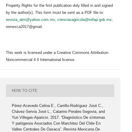
Property Rights for the first publication duly filled in and signed
by the author(s). This form must be sent as a PDF file to:
revista_atm@yahoo.com.mx
;
cienciasagricola@inifap.gob.mx
;
remexca2017@gmail.
This work is licensed under a Creative Commons Attribution-
Noncommercial 4.0 International license.
HOW TO CITE
Pérez-Acevedo Celina E., Carrillo-Rodríguez José C.,
Chávez-Servia José L., Catarino Perales-Segovia, and
Yuri Villegas-Aparicio. 2017. “Diagnóstico De síntomas
Y patógenos Asociados Con Marchitez Del Chile En
Valles Centrales De Oaxaca”.
Revista Mexicana De