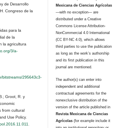
ey de Desarrollo
Mexicana de Ciencias Agrícolas
 H. Congreso de la
—with no exception— are
distributed under a Creative
Commons License Attribution-
idas para la
NonCommercial 4.0 International
ial de la
(CC BY-NC 4.0), which allows
 la agricultura
third parties to use the publication
o.org/3/a-
as long as the work’s authorship
and its first publication in this
journal are mentioned.
re/bitstreams/295643c3-
The author(s) can enter into
independent and additional
contractual agreements for the
.; Groot, R. y
nonexclusive distribution of the
economic
version of the article published in
 from cultural
Revista Mexicana de Ciencias
and Use Policy.
Agrícolas
(for example include it
epol.2016.11.011
.
into an institutional repository or