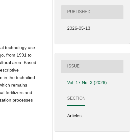
PUBLISHED
2026-05-13
ral technology use
go, from 1991 to
ultural area. Based
ISSUE
escriptive
 in the technified
Vol. 17 No. 3 (2026)
 which remains
l fertilizers and
SECTION
ization processes
Articles