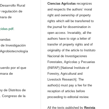
Ciencias Agrícolas
recognizes
Desarrollo Rural
and respects the authors’ moral
y regulación de
right and ownership of property
mara de
rights which will be transferred to
the journal for dissemination in
cidas.pdf
.
open access. Invariably, all the
authors have to sign a letter of
mandas
transfer of property rights and of
 de Investigación
originality of the article to Instituto
 Agrobiotecnología
Nacional de Investigaciones
Forestales, Agrícolas y Pecuarias
cuerdo por el que
(INIFAP) [National Institute of
Cámara de
Forestry, Agricultural and
Livestock Research]. The
author(s) must pay a fee for the
y de Distritos de
reception of articles before
. Congreso de la
proceeding to editorial review.
All the texts published by
Revista