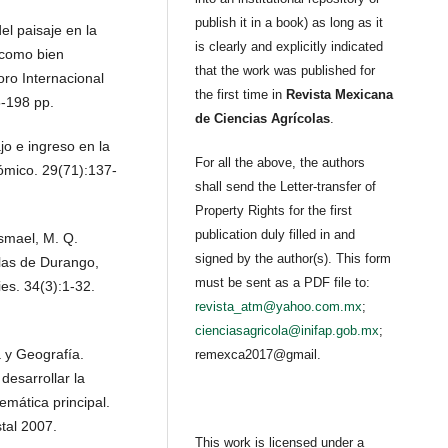
publish it in a book) as long as it
el paisaje en la
is clearly and explicitly indicated
 como bien
that the work was published for
oro Internacional
the first time in
Revista Mexicana
5-198 pp.
de Ciencias Agrícolas
.
o e ingreso en la
For all the above, the authors
nómico. 29(71):137-
shall send the Letter-transfer of
Property Rights for the first
publication duly filled in and
Ismael, M. Q.
signed by the author(s). This form
olas de Durango,
must be sent as a PDF file to:
es. 34(3):1-32.
revista_atm@yahoo.com.mx
;
cienciasagricola@inifap.gob.mx
;
a y Geografía.
remexca2017@gmail.
esarrollar la
emática principal.
tal 2007.
This work is licensed under a