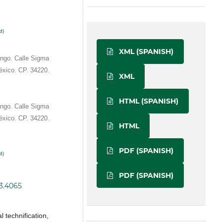
d)
XML (SPANISH)
ango. Calle Sigma
éxico. CP. 34220.
XML
HTML (SPANISH)
ango. Calle Sigma
éxico. CP. 34220.
HTML
PDF (SPANISH)
d)
PDF (SPANISH)
i3.4065
l technification,