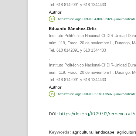
Tel. 618 8142091 y 618 1344433
Author
https://orcid.org/0009-0004-8943-2324 (unauthenticate
Eduardo Sánchez-Ortiz
Instituto Politécnico Nacional-CIIDIR-Unidad Dur
núm. 119, Fracc. 20 de noviembre II, Durango, M
Tel. 618 8142091 y 618 1344433
,
Instituto Politécnico Nacional-CIIDIR-Unidad Dur
núm. 119, Fracc. 20 de noviembre II, Durango, M
Tel. 618 8142091 y 618 1344433
Author
https://orcid.org/0000-0002-1881-5537 (unauthenticate
https://doi.org/10.29312/remexca.v17
DOI:
Keywords:
agricultural landscape, agricultura