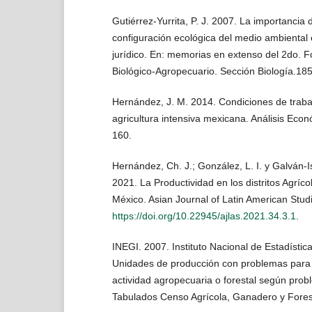
Gutiérrez-Yurrita, P. J. 2007. La importancia d
configuración ecológica del medio ambiental
jurídico. En: memorias en extenso del 2do. F
Biológico-Agropecuario. Sección Biología.18
Hernández, J. M. 2014. Condiciones de trabaj
agricultura intensiva mexicana. Análisis Eco
160.
Hernández, Ch. J.; González, L. I. y Galván-
2021. La Productividad en los distritos Agríc
México. Asian Journal of Latin American Studi
https://doi.org/10.22945/ajlas.2021.34.3.1
.
INEGI. 2007. Instituto Nacional de Estadístic
Unidades de producción con problemas para d
actividad agropecuaria o forestal según probl
Tabulados Censo Agrícola, Ganadero y Fores