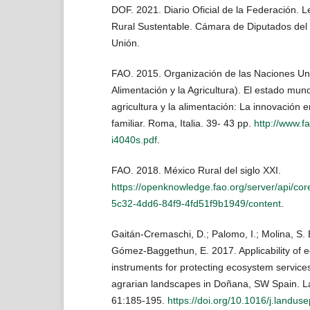
DOF. 2021. Diario Oficial de la Federación. L
Rural Sustentable. Cámara de Diputados del
Unión.
FAO. 2015. Organización de las Naciones Un
Alimentación y la Agricultura). El estado mund
agricultura y la alimentación: La innovación en
familiar. Roma, Italia. 39- 43 pp.
http://www.fa
i4040s.pdf
.
FAO. 2018. México Rural del siglo XXI.
https://openknowledge.fao.org/server/api/co
5c32-4dd6-84f9-4fd51f9b1949/content
.
Gaitán-Cremaschi, D.; Palomo, I.; Molina, S. B
Gómez-Baggethun, E. 2017. Applicability of 
instruments for protecting ecosystem services
agrarian landscapes in Doñana, SW Spain. L
61:185-195.
https://doi.org/10.1016/j.landus