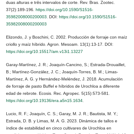
duas alturas e três intervalos de corte. Rev. Bras. Zootec.
37(2):189-196.
https://doi.org/10.1590/S1516-
35982008000200003
. DOI:
https://doi.org/10.1590/S1516-
35982008000200003
Elizondo, J. y Boschini, C. 2002. Producción de forraje con maíz
criollo y maíz híbrido. Agron. Mesoam. 13(1):13-17. DOI:
https://doi.org/10.15517/am.v13i1.13227
Garay-Martínez, J. R.; Joaquín-Cancino, S.; Estrada-Drouaillet,
B.; Martínez-González, J. C.; Joaquín-Torres, B. M.; Limas-
Martínez, A. G. y Hernández-Meléndez, J. 2018. Acumulación
de forraje de pasto Buffel e híbridos de Urochloa a diferente
edad de rebrote. Ecosis. Rec. Agropec. 5(15):573-581.
https://doi.org/10.19136/era.a5n15.1634
.
Lucio, R. F.; Joaquín, C. S.; Garay, M. J. R.; Bautista, M. Y.;
Estrada, D. B. y Limas, M. A. G. 2023. Dinámica de tallos e
índice de estabilidad en cinco cultivares de Urochloa en