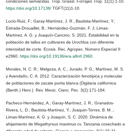
condiciones semiáridas. Trop. Grassl. Forrajes Trop. 11(1):1-10.
https://doi.org/10.17138/
TGFT(11)1-10.
Lucio-Ruiz, F.; Garay-Martínez, J. R.; Bautista-Martínez, Y.;
Estrada-Drouaillet, B.; Hernández-Guzmán, F. J; Limas-
Martínez, A. G. y Joaquín-Cancino, S. 2021. Estabilidad en la
población de tallos en cultivares de Urochloa con diferente
intensidad de corte. Ecosis. Rec. Agropec. Número Especial II:
e2960.
https://doi.org/10.19136/era.a8nII.2960
.
Morales, N. C. R.; Melgoza, A. C.; Jurado, P. G.; Martínez, M. S.
y Avendaño, C. A. 2012. Caracterización fenotípica y molecular
de poblaciones de zacate punta blanca (Digitaria californica
(Benth.) Henr.). Rev. Mexic. Cienc. Pec. 3(2):171-184.
Pacheco-Hernández, A.; Garay-Martínez, J. R.; Granados-
Rivera, L. D.; Bautista-Martínez, Y.; Joaquin-Torres, B. M..;
Limas-Martínez, A. G. y Joaquín, S. C. 2020. Dinámica de
ahijamiento de Megathyrsus maximus cv. Tanzania cosechado a