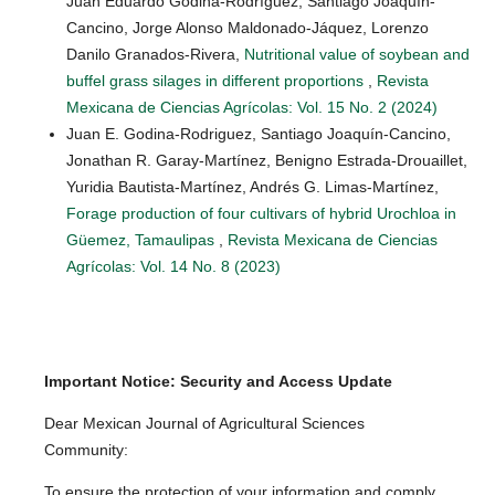
Juan Eduardo Godina-Rodríguez, Santiago Joaquín-
Cancino, Jorge Alonso Maldonado-Jáquez, Lorenzo
Danilo Granados-Rivera,
Nutritional value of soybean and
buffel grass silages in different proportions
,
Revista
Mexicana de Ciencias Agrícolas: Vol. 15 No. 2 (2024)
Juan E. Godina-Rodriguez, Santiago Joaquín-Cancino,
Jonathan R. Garay-Martínez, Benigno Estrada-Drouaillet,
Yuridia Bautista-Martínez, Andrés G. Limas-Martínez,
Forage production of four cultivars of hybrid Urochloa in
Güemez, Tamaulipas
,
Revista Mexicana de Ciencias
Agrícolas: Vol. 14 No. 8 (2023)
Important Notice: Security and Access Update
Dear Mexican Journal of Agricultural Sciences
Community:
To ensure the protection of your information and comply