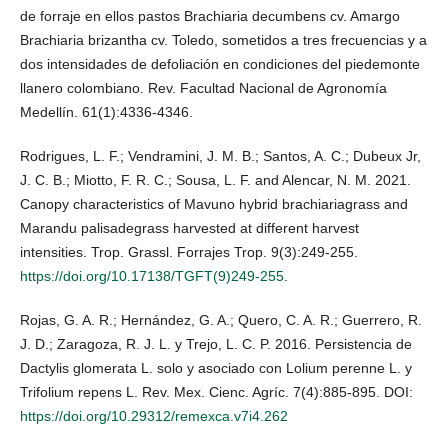
de forraje en ellos pastos Brachiaria decumbens cv. Amargo
Brachiaria brizantha cv. Toledo, sometidos a tres frecuencias y a
dos intensidades de defoliación en condiciones del piedemonte
llanero colombiano. Rev. Facultad Nacional de Agronomía
Medellín. 61(1):4336-4346.
Rodrigues, L. F.; Vendramini, J. M. B.; Santos, A. C.; Dubeux Jr,
J. C. B.; Miotto, F. R. C.; Sousa, L. F. and Alencar, N. M. 2021.
Canopy characteristics of Mavuno hybrid brachiariagrass and
Marandu palisadegrass harvested at different harvest
intensities. Trop. Grassl. Forrajes Trop. 9(3):249-255.
https://doi.org/10.17138/TGFT(9)249-255
.
Rojas, G. A. R.; Hernández, G. A.; Quero, C. A. R.; Guerrero, R.
J. D.; Zaragoza, R. J. L. y Trejo, L. C. P. 2016. Persistencia de
Dactylis glomerata L. solo y asociado con Lolium perenne L. y
Trifolium repens L. Rev. Mex. Cienc. Agríc. 7(4):885-895. DOI:
https://doi.org/10.29312/remexca.v7i4.262