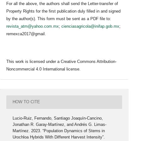
For all the above, the authors shall send the Letter-transfer of
Property Rights for the first publication duly filled in and signed
by the author(s). This form must be sent as a PDF file to:
revista_atm@yahoo.com.mx
;
cienciasagricola@inifap.gob.mx
;
remexca2017@gmail.
This work is licensed under a Creative Commons Attribution-
Noncommercial 4.0 International license.
HOW TO CITE
Lucio-Ruiz, Fernando, Santiago Joaquín-Cancino,
Jonathan R. Garay-Martínez, and Andrés G. Limas-
Martínez. 2023. “Population Dynamics of Stems in
Urochloa Hybrids With Different Harvest Intensity”.