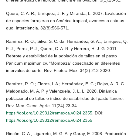
diferente edad de rebrote. Ciencia e innovación. 3(1):23-31.
Quero, C. A. R.; Enríquez, J. F. y Miranda, L. 2007. Evaluación
de especies forrajeras en América tropical, avances o estatus
quo. Interciencia. 32(8):566-571.
Ramírez, R. O.; Silva, S. C. da; Hernández, G. A..; Enríquez, Q.
F. J.; Perez, P. J.; Quero, C. A. R. y Herrera, H. J. G. 2011.
Rebrote y estabilidad de la población de tallos en el pasto
Panicum maximun cv. “Mombaza” cosechado en diferentes
intervalos de corte. Rev. Fitotec. Mex. 34(3):213-2020.
Ramírez, R. O.; Flores, I. A.; Hernández, E. C.; Rojas, A. R. G.;
Maldonado, M. Á. P. y Valenzuela, J. L. L. 2020. Dinámica
poblacional de tallos e índice de estabilidad del pasto llanero.
Rev. Mex. Cienc. Agríc. 11(24):23-34.
https://doi.org/10.29312/remexca.v0i24.2355
. DOI:
https://doi.org/10.29312/remexca.v0i24.2355
Rincón, C. A.; Ligarreto, M. G. A. y Garay, E. 2008. Producción