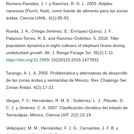
Romero-Paredes, J. I. y Ramírez, R. G. L. 2003. Artiplex
canesces (Purch, Nutt), como fuente de alimento para las zonas
áridas. Ciencia UANL. 6(1):85-92.
Rueda, J. A.; Ortega-Jiménez, E.; Enríquez-Quiroz, J. F.;
Palacios-Torres, R. E. and Ramírez-Ordóñes. S. 2018. Tiller
population dynamics in eight cultivars of elephant Grass during
undisturbed growth. Afr. J. Range Forage Sci. 35(2):1-11.
https://doi.org/10.2989/
10220119.2018.1477832.
Tarango, A. L. A. 2005. Problemática y alternativas de desarrollo
de las zonas áridas y semiáridas de México. Rev. Chapingo Ser.
Zonas Áridas. 4(2):17-21.
Vargas, T. V.; Hernández, R. M. E.; Gutiérrez, L. J.; Plácido, D.
C. J. y Jiménez, C. A. 2007. Clasificación climática del estado de
Tamaulipas, México. Ciencia UAT. 2(2):15-19.
Velázquez, M. M.; Hernández, F. J. G.; Cervantes, J. F. B. y