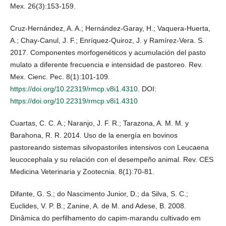
Mex. 26(3):153-159.
Cruz-Hernández, A. A.; Hernández-Garay, H.; Vaquera-Huerta,
A.; Chay-Canul, J. F.; Enríquez-Quiroz, J. y Ramírez-Vera. S.
2017. Componentes morfogenéticos y acumulación del pasto
mulato a diferente frecuencia e intensidad de pastoreo. Rev.
Mex. Cienc. Pec. 8(1):101-109.
https://doi.org/10.22319/rmcp.v8i1.4310
. DOI:
https://doi.org/10.22319/rmcp.v8i1.4310
Cuartas, C. C. A.; Naranjo, J. F. R.; Tarazona, A. M. M. y
Barahona, R. R. 2014. Uso de la energía en bovinos
pastoreando sistemas silvopastoriles intensivos con Leucaena
leucocephala y su relación con el desempeño animal. Rev. CES
Medicina Veterinaria y Zootecnia. 8(1):70-81.
Difante, G. S.; do Nascimento Junior, D.; da Silva, S. C.;
Euclides, V. P. B.; Zanine, A. de M. and Adese, B. 2008.
Dinâmica do perfilhamento do capim-marandu cultivado em