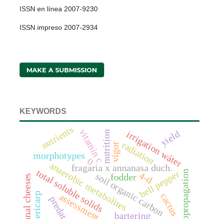
ISSN en línea 2007-9230
ISSN impreso 2007-2934
MAKE A SUBMISSION
KEYWORDS
nutrients
vitamin c
yield
nutrition
irrigation wáter
radiation
vigor
morphotypes
0
anaerobic metabolites
fragaria x annanasa duch.
total soluble solids
micropropagation
bell pepper
4-d
soil organic carbon
fodder
artisanal cheeses
pericarp
cactus
assessment
predators
bartering