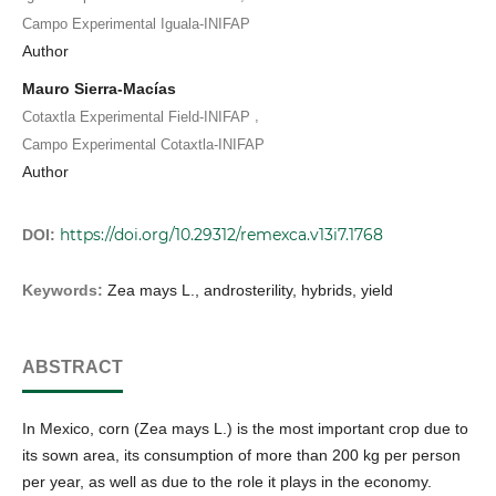
Campo Experimental Iguala-INIFAP
Author
Mauro Sierra-Macías
,
Cotaxtla Experimental Field-INIFAP
Campo Experimental Cotaxtla-INIFAP
Author
https://doi.org/10.29312/remexca.v13i7.1768
DOI:
Keywords:
Zea mays L., androsterility, hybrids, yield
ABSTRACT
In Mexico, corn (Zea mays L.) is the most important crop due to
its sown area, its consumption of more than 200 kg per person
per year, as well as due to the role it plays in the economy.