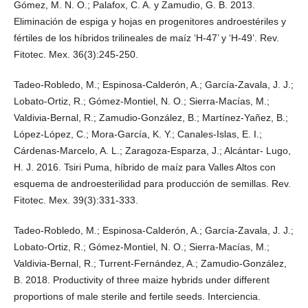
Gómez, M. N. O.; Palafox, C. A. y Zamudio, G. B. 2013.
Eliminación de espiga y hojas en progenitores androestériles y
fértiles de los híbridos trilineales de maíz ‘H-47’ y ‘H-49’. Rev.
Fitotec. Mex. 36(3):245-250.
Tadeo-Robledo, M.; Espinosa-Calderón, A.; García-Zavala, J. J.;
Lobato-Ortiz, R.; Gómez-Montiel, N. O.; Sierra-Macías, M.;
Valdivia-Bernal, R.; Zamudio-González, B.; Martínez-Yañez, B.;
López-López, C.; Mora-García, K. Y.; Canales-Islas, E. I.;
Cárdenas-Marcelo, A. L.; Zaragoza-Esparza, J.; Alcántar- Lugo,
H. J. 2016. Tsiri Puma, híbrido de maíz para Valles Altos con
esquema de androesterilidad para producción de semillas. Rev.
Fitotec. Mex. 39(3):331-333.
Tadeo-Robledo, M.; Espinosa-Calderón, A.; García-Zavala, J. J.;
Lobato-Ortiz, R.; Gómez-Montiel, N. O.; Sierra-Macías, M.;
Valdivia-Bernal, R.; Turrent-Fernández, A.; Zamudio-González,
B. 2018. Productivity of three maize hybrids under different
proportions of male sterile and fertile seeds. Interciencia.