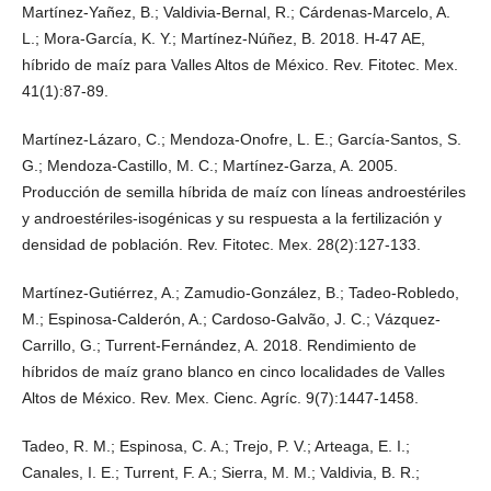
Martínez-Yañez, B.; Valdivia-Bernal, R.; Cárdenas-Marcelo, A.
L.; Mora-García, K. Y.; Martínez-Núñez, B. 2018. H-47 AE,
híbrido de maíz para Valles Altos de México. Rev. Fitotec. Mex.
41(1):87-89.
Martínez-Lázaro, C.; Mendoza-Onofre, L. E.; García-Santos, S.
G.; Mendoza-Castillo, M. C.; Martínez-Garza, A. 2005.
Producción de semilla híbrida de maíz con líneas androestériles
y androestériles-isogénicas y su respuesta a la fertilización y
densidad de población. Rev. Fitotec. Mex. 28(2):127-133.
Martínez-Gutiérrez, A.; Zamudio-González, B.; Tadeo-Robledo,
M.; Espinosa-Calderón, A.; Cardoso-Galvão, J. C.; Vázquez-
Carrillo, G.; Turrent-Fernández, A. 2018. Rendimiento de
híbridos de maíz grano blanco en cinco localidades de Valles
Altos de México. Rev. Mex. Cienc. Agríc. 9(7):1447-1458.
Tadeo, R. M.; Espinosa, C. A.; Trejo, P. V.; Arteaga, E. I.;
Canales, I. E.; Turrent, F. A.; Sierra, M. M.; Valdivia, B. R.;