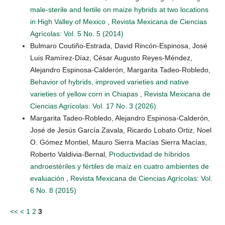
male-sterile and fertile on maize hybrids at two locations
in High Valley of Mexico
,
Revista Mexicana de Ciencias
Agrícolas: Vol. 5 No. 5 (2014)
Bulmaro Coutiño-Estrada, David Rincón-Espinosa, José
Luis Ramírez-Díaz, César Augusto Reyes-Méndez,
Alejandro Espinosa-Calderón, Margarita Tadeo-Robledo,
Behavior of hybrids, improved varieties and native
varieties of yellow corn in Chiapas
,
Revista Mexicana de
Ciencias Agrícolas: Vol. 17 No. 3 (2026)
Margarita Tadeo-Robledo, Alejandro Espinosa-Calderón,
José de Jesús García Zavala, Ricardo Lobato Ortiz, Noel
O. Gómez Montiel, Mauro Sierra Macías Sierra Macías,
Roberto Valdivia-Bernal,
Productividad de híbridos
androestériles y fértiles de maíz en cuatro ambientes de
evaluación
,
Revista Mexicana de Ciencias Agrícolas: Vol.
6 No. 8 (2015)
<<
<
1
2
3