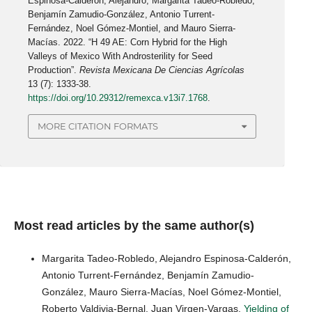
Espinosa-Calderón, Alejandro, Margarita Tadeo-Robledo,
Benjamín Zamudio-González, Antonio Turrent-
Fernández, Noel Gómez-Montiel, and Mauro Sierra-
Macías. 2022. “H 49 AE: Corn Hybrid for the High
Valleys of Mexico With Androsterility for Seed
Production”.
Revista Mexicana De Ciencias Agrícolas
13 (7): 1333-38.
https://doi.org/10.29312/remexca.v13i7.1768
.
MORE CITATION FORMATS
Most read articles by the same author(s)
Margarita Tadeo-Robledo, Alejandro Espinosa-Calderón,
Antonio Turrent-Fernández, Benjamín Zamudio-
González, Mauro Sierra-Macías, Noel Gómez-Montiel,
Roberto Valdivia-Bernal, Juan Virgen-Vargas,
Yielding of