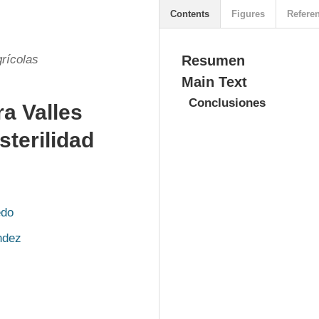
Contents
Figures
Refere
rícolas
Resumen
Main Text
Conclusiones
ra Valles
terilidad
edo
ndez