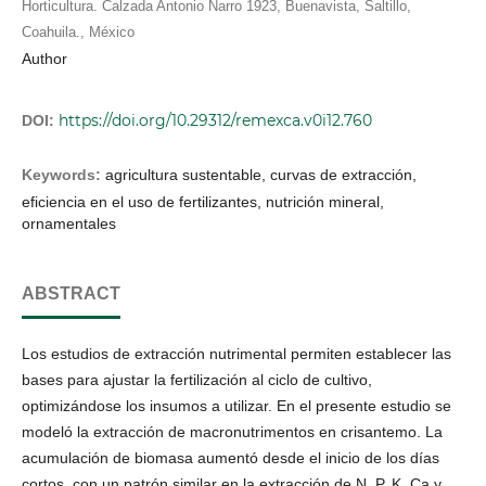
Horticultura. Calzada Antonio Narro 1923, Buenavista, Saltillo,
Coahuila., México
Author
https://doi.org/10.29312/remexca.v0i12.760
DOI:
Keywords:
agricultura sustentable, curvas de extracción,
eficiencia en el uso de fertilizantes, nutrición mineral,
ornamentales
ABSTRACT
Los estudios de extracción nutrimental permiten establecer las
bases para ajustar la fertilización al ciclo de cultivo,
optimizándose los insumos a utilizar. En el presente estudio se
modeló la extracción de macronutrimentos en crisantemo. La
acumulación de biomasa aumentó desde el inicio de los días
cortos, con un patrón similar en la extracción de N, P, K, Ca y