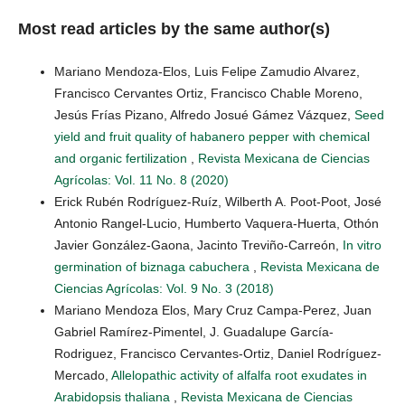
Most read articles by the same author(s)
Mariano Mendoza-Elos, Luis Felipe Zamudio Alvarez,
Francisco Cervantes Ortiz, Francisco Chable Moreno,
Jesús Frías Pizano, Alfredo Josué Gámez Vázquez,
Seed
yield and fruit quality of habanero pepper with chemical
and organic fertilization
,
Revista Mexicana de Ciencias
Agrícolas: Vol. 11 No. 8 (2020)
Erick Rubén Rodríguez-Ruíz, Wilberth A. Poot-Poot, José
Antonio Rangel-Lucio, Humberto Vaquera-Huerta, Othón
Javier González-Gaona, Jacinto Treviño-Carreón,
In vitro
germination of biznaga cabuchera
,
Revista Mexicana de
Ciencias Agrícolas: Vol. 9 No. 3 (2018)
Mariano Mendoza Elos, Mary Cruz Campa-Perez, Juan
Gabriel Ramírez-Pimentel, J. Guadalupe García-
Rodriguez, Francisco Cervantes-Ortiz, Daniel Rodríguez-
Mercado,
Allelopathic activity of alfalfa root exudates in
Arabidopsis thaliana
,
Revista Mexicana de Ciencias