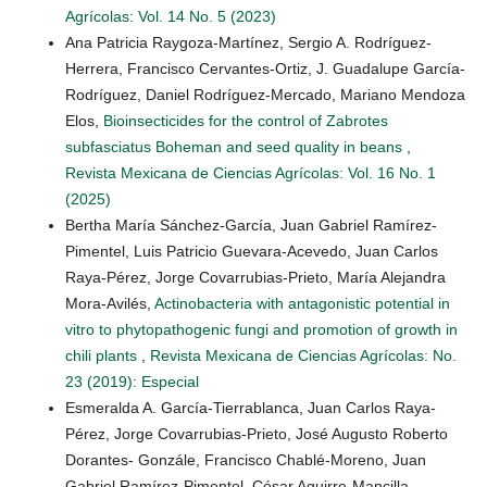
Agrícolas: Vol. 14 No. 5 (2023)
Ana Patricia Raygoza-Martínez, Sergio A. Rodríguez-
Herrera, Francisco Cervantes-Ortiz, J. Guadalupe García-
Rodríguez, Daniel Rodríguez-Mercado, Mariano Mendoza
Elos,
Bioinsecticides for the control of Zabrotes
subfasciatus Boheman and seed quality in beans
,
Revista Mexicana de Ciencias Agrícolas: Vol. 16 No. 1
(2025)
Bertha María Sánchez-García, Juan Gabriel Ramírez-
Pimentel, Luis Patricio Guevara-Acevedo, Juan Carlos
Raya-Pérez, Jorge Covarrubias-Prieto, María Alejandra
Mora-Avilés,
Actinobacteria with antagonistic potential in
vitro to phytopathogenic fungi and promotion of growth in
chili plants
,
Revista Mexicana de Ciencias Agrícolas: No.
23 (2019): Especial
Esmeralda A. García-Tierrablanca, Juan Carlos Raya-
Pérez, Jorge Covarrubias-Prieto, José Augusto Roberto
Dorantes- Gonzále, Francisco Chablé-Moreno, Juan
Gabriel Ramírez-Pimentel, César Aguirre-Mancilla,