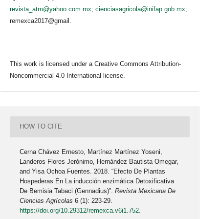
revista_atm@yahoo.com.mx
;
cienciasagricola@inifap.gob.mx
;
remexca2017@gmail.
This work is licensed under a Creative Commons Attribution-
Noncommercial 4.0 International license.
HOW TO CITE
Cerna Chávez Ernesto, Martínez Martínez Yoseni,
Landeros Flores Jerónimo, Hernández Bautista Omegar,
and Yisa Ochoa Fuentes. 2018. “Efecto De Plantas
Hospederas En La inducción enzimática Detoxificativa
De Bemisia Tabaci (Gennadius)”.
Revista Mexicana De
Ciencias Agrícolas
6 (1): 223-29.
https://doi.org/10.29312/remexca.v6i1.752
.