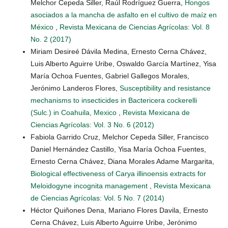
Melchor Cepeda Siller, Raúl Rodríguez Guerra,
Hongos
asociados a la mancha de asfalto en el cultivo de maíz en
México
,
Revista Mexicana de Ciencias Agrícolas: Vol. 8
No. 2 (2017)
Miriam Desireé Dávila Medina, Ernesto Cerna Chávez,
Luis Alberto Aguirre Uribe, Oswaldo García Martínez, Yisa
María Ochoa Fuentes, Gabriel Gallegos Morales,
Jerónimo Landeros Flores,
Susceptibility and resistance
mechanisms to insecticides in Bactericera cockerelli
(Sulc.) in Coahuila, Mexico
,
Revista Mexicana de
Ciencias Agrícolas: Vol. 3 No. 6 (2012)
Fabiola Garrido Cruz, Melchor Cepeda Siller, Francisco
Daniel Hernández Castillo, Yisa María Ochoa Fuentes,
Ernesto Cerna Chávez, Diana Morales Adame Margarita,
Biological effectiveness of Carya illinoensis extracts for
Meloidogyne incognita management
,
Revista Mexicana
de Ciencias Agrícolas: Vol. 5 No. 7 (2014)
Héctor Quiñones Dena, Mariano Flores Davila, Ernesto
Cerna Chávez, Luis Alberto Aguirre Uribe, Jerónimo