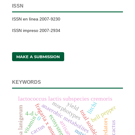
ISSN
ISSN en línea 2007-9230
ISSN impreso 2007-2934
MAKE A SUBMISSION
KEYWORDS
lactococcus lactis subspecies cremoris
morphotypes
yield
litchi
anaerobic metabolites
fragaria x annanasa duch.
bell pepper
eriosoma lanigerum
total soluble solids
4-d
vitamin c
0
predators
cactus