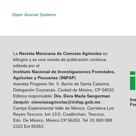
Open Journal Systems
La
Revista Mexicana de Ciencias Agrícolas
es
bilingüe y es una revista de publicación continua,
editada por el
Instituto Nacional de Investigaciones Forestales,
Agrícolas y Pecuarias
(
INIFAP
)
Avenida Progreso No. 5. Barrio de Santa Catarina
Delegación Coyoacán, Ciudad de México, CP 04010.
Editora responsable:
Dra. Dora María Sangerman
Jarquín
:
cienciasagricolas@inifap.gob.mx
.
Campo Experimental Valle de México, Carretera Los
Reyes-Texcoco, km 13,5, Coatlinchan, Texcoco,
Edo. De México, México CP 56250. Tel. 01 800 088
2222 Ext 85353