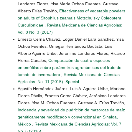
Landeros Flores, Yisa María Ochoa Fuentes, Gustavo
Alberto Frías Treviño,
Effectiveness of vegetable powders
on adults of Sitophilus zeamais Motschulsky Coleoptera:
Curculionidae
,
Revista Mexicana de Ciencias Agrícolas:
Vol. 8 No. 3 (2017)
Ernesto Cerna Chávez, Edgar Daniel Lara Sánchez, Yisa
Ochoa Fuentes, Omegar Hernández Bautista, Luis
Alberto Aguirre Uribe, Jerónimo Landeros Flores, Ricardo
Flores Canales,
Comparación de cuatro especies
entomófilas sobre parámetros agronómicos del fruto de
tomate de invernadero
,
Revista Mexicana de Ciencias
Agrícolas: No. 11 (2015): Special
Agustín Hernández Juárez, Luis A. Aguirre Uribe, Mariano
Flores Dávila, Ernesto Cerna Chávez, Jerónimo Landeros
Flores, Yisa M. Ochoa Fuentes, Gustavo A. Frías Treviño,
Incidencia y severidad de pudrición de mazorcas de maíz
genéticamente modificado y convencional en Sinaloa,
México
,
Revista Mexicana de Ciencias Agrícolas: Vol. 7
No. 6 (2016)