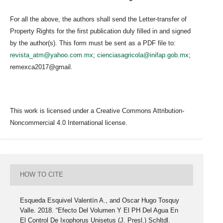
For all the above, the authors shall send the Letter-transfer of
Property Rights for the first publication duly filled in and signed
by the author(s). This form must be sent as a PDF file to:
revista_atm@yahoo.com.mx
;
cienciasagricola@inifap.gob.mx
;
remexca2017@gmail.
This work is licensed under a Creative Commons Attribution-
Noncommercial 4.0 International license.
HOW TO CITE
Esqueda Esquivel Valentín A., and Oscar Hugo Tosquy
Valle. 2018. “Efecto Del Volumen Y El PH Del Agua En
El Control De Ixophorus Unisetus (J. Presl.) Schltdl.