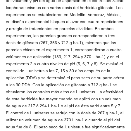
del volumen y pH del agua de aspersión en el control del zacate
Ixophorus unisetus con varias dosis del herbicida glifosato. Los
experimentos se establecieron en Medellín, Veracruz, México,
en diseño experimental bloques al azar con cuatro repeticiones
y arreglo de tratamientos en parcelas divididas. En ambos
experimentos, las parcelas grandes correspondieron a tres
dosis de glifosato (267, 356 y 712 g ha-1), mientras que las
parcelas chicas en el experimento 1, correspondieron a cuatro
volúmenes de aplicación (133, 217, 294 y 370 L ha-1) y en el
experimento 2 a cuatro niveles de pH (5, 6, 7 y 8). Se evaluó el
control de I. unisetus a los 7, 15 y 30 días después de la
aplicación (DDA) y se determinó el peso seco de su parte aérea
a los 30 DDA. Con la aplicación de glifosato a 712 g ha-1 se
obtuvieron los controles más altos de I. unisetus. La efectividad
de este herbicida fue mayor cuando se aplicó con un volumen
de agua de 217 ó 294 L ha-1 o el pH de ésta varió entre 5 y 7.
El control de I. unisetus se redujo con la dosis de 267 g ha-1, al
utilizar un volumen de agua de 370 L ha-1 o cuando el pH del
agua fue de 8. El peso seco de I. unisetus fue significativamente