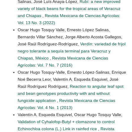
Salinas, José Luís Anaya-López,
Rubí: a new improved
variety of black beans for the tropical areas of Veracruz
and Chiapas
,
Revista Mexicana de Ciencias Agrícolas:
Vol. 13 No. 3 (2022)
Oscar Hugo Tosquy Valle, Ernesto López Salinas,
Bernardo Villar Sánchez, Jorge Alberto Acosta Gallegos,
José Raúl Rodríguez-Rodríguez,
Verdín: variedad de frijol
negro tolerante a sequía terminal para Veracruz y
Chiapas, México
,
Revista Mexicana de Ciencias
Agrícolas: Vol. 7 No. 7 (2016)
Oscar Hugo Tosquy-Valle, Ernesto López-Salinas, Enrique
Noé Becerra Leor, Valentín A. Esqueda Esquivel, José
Raúl Rodríguez Rodríguez,
Reaction to angular leaf spot
and bean genotypes productivity with and without
fungicide application
,
Revista Mexicana de Ciencias
Agrícolas: Vol. 4 No. 1 (2013)
Valentín A. Esqueda Esquivel, Oscar Hugo Tosquy Valle,
Validation of Cyhalofop-Butyl + clomazone to control
Echinochloa colona (L.) Link in rainfed rice
,
Revista