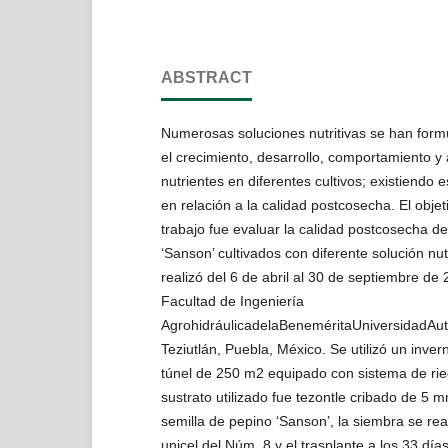
ABSTRACT
Numerosas soluciones nutritivas se han form
el crecimiento, desarrollo, comportamiento y 
nutrientes en diferentes cultivos; existiendo 
en relación a la calidad postcosecha. El obje
trabajo fue evaluar la calidad postcosecha de
‘Sanson’ cultivados con diferente solución nutr
realizó del 6 de abril al 30 de septiembre de 
Facultad de Ingeniería
AgrohidráulicadelaBeneméritaUniversidadAu
Teziutlán, Puebla, México. Se utilizó un inve
túnel de 250 m2 equipado con sistema de rie
sustrato utilizado fue tezontle cribado de 5 m
semilla de pepino ‘Sanson’, la siembra se rea
unicel del Núm. 8 y el trasplante a los 33 di