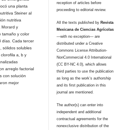
reception of articles before
locó una planta
proceeding to editorial review.
utritiva Steiner al
ón nutritiva
All the texts published by
Revista
a Morard y
Mexicana de Ciencias Agrícolas
 tamaño y color
—with no exception— are
días. Cada tercer
distributed under a Creative
, sólidos solubles
Commons License Attribution-
clorofila a, b y
NonCommercial 4.0 International
analizadas
(CC BY-NC 4.0), which allows
n arreglo factorial
third parties to use the publication
s con solución
as long as the work’s authorship
aron mejor
and its first publication in this
journal are mentioned.
The author(s) can enter into
independent and additional
contractual agreements for the
nonexclusive distribution of the