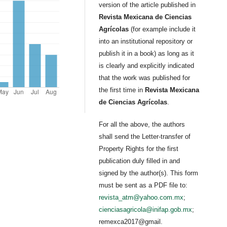
version of the article published in
Revista Mexicana de Ciencias
Agrícolas
(for example include it
into an institutional repository or
publish it in a book) as long as it
is clearly and explicitly indicated
that the work was published for
the first time in
Revista Mexicana
de Ciencias Agrícolas
.
For all the above, the authors
shall send the Letter-transfer of
Property Rights for the first
publication duly filled in and
signed by the author(s). This form
must be sent as a PDF file to:
revista_atm@yahoo.com.mx
;
cienciasagricola@inifap.gob.mx
;
remexca2017@gmail.