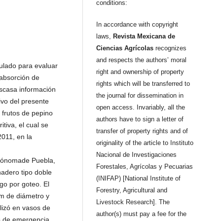
conditions:
In accordance with copyright
laws,
Revista Mexicana de
Ciencias Agrícolas
recognizes
and respects the authors’ moral
ulado para evaluar
right and ownership of property
absorción de
rights which will be transferred to
escasa información
the journal for dissemination in
tivo del presente
open access. Invariably, all the
 frutos de pepino
authors have to sign a letter of
itiva, el cual se
transfer of property rights and of
2011, en la
originality of the article to Instituto
Nacional de Investigaciones
tónomade Puebla,
Forestales, Agrícolas y Pecuarias
rnadero tipo doble
(INIFAP) [National Institute of
go por goteo. El
Forestry, Agricultural and
m de diámetro y
Livestock Research]. The
lizó en vasos de
author(s) must pay a fee for the
́as de emergencia