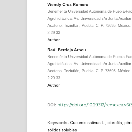
Wendy Cruz Romero
Benemérita Universidad Autónoma de Puebla-Facu
Agrohidráulica. Av. Universidad s/n Junta Auxilia
Acateno. Teziutlán, Puebla. C. P. 73695. México.
2 29 33
Author
Raúl Berdeja Arbeu
Benemérita Universidad Autónoma de Puebla-Facu
Agrohidráulica. Av. Universidad s/n Junta Auxilia
Acateno. Teziutlán, Puebla. C. P. 73695. México.
2 29 33
Author
https://doi.org/10.29312/remexca.v6i
DOI:
Keywords:
Cucumis sativus L., clorofila, pé
sólidos solubles