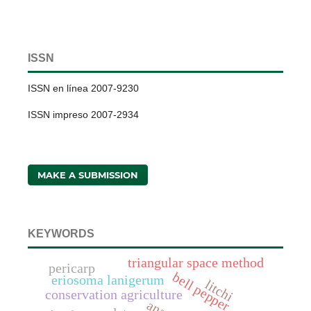
ISSN
ISSN en línea 2007-9230
ISSN impreso 2007-2934
MAKE A SUBMISSION
KEYWORDS
triangular space method
pericarp
bell pepper
eriosoma lanigerum
litchi
conservation agriculture