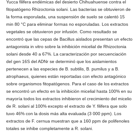
Yucca filifera endémicas del desierto Chihuahuense contra el
fitopatógeno Rhizoctonia solani. Las bacterias se obtuvieron de
la forma esporulada, una suspensión de suelo se calentó 15
min 80 °C para eliminar formas no esporuladas. Los extractos
vegetales se obtuvieron por infusión. Como resultado se
encontró que las cepas de Bacillus aislados presentan un efecto
antagonista in vitro sobre la inhibición micelial de Rhizoctonia
solani desde 40 a 67%. La caracterización por secuenciación
del gen 16S del ADNr se determinó que los aislamientos
pertenecen a las especies de B. subtilis, B. pumilus y a B.
atrophaeus, quienes están reportadas con efecto antagónico
sobre organismos fitopatógenos. Para el caso de los extractos
se encontró un efecto en la inhibición micelial hasta 100% en su
mayoría todos los extractos inhibieron el crecimiento del micelio
de R. solani al 100% excepto el extracto de Y. filifera que solo
tuvo 46% con la dosis más alta evaluada (3 000 ppm). Los
extractos de F. cernua muestran que a 160 ppm de polifenoles
totales se inhibe completamente a R. solani.