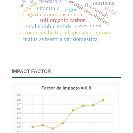
anaerobic metabolites
predators
0
4-d
nutrients
cactus
parasitoids
yield
vitamin c
vigor
fragaria x annanasa duch.
soil organic carbon
assessment
total soluble solids
lactococcus lactis subspecies cremoris
malus sylvestris var domestica
IMPACT FACTOR