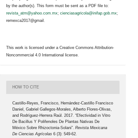
by the author(s). This form must be sent as a PDF file to:
revista_atm@yahoo.com.mx
;
cienciasagricola@inifap.gob.mx
;
remexca2017@gmail.
This work is licensed under a Creative Commons Attribution-
Noncommercial 4.0 International license.
HOW TO CITE
Castillo-Reyes, Francisco, Hernández-Castillo Francisco
Daniel, Gabriel Gallegos-Morales, Alberto Flores-Olivas,
and Rodríguez-Herrera Raúl. 2017. “Efectividad in Vitro
De Bacillus Y Polifenoles De Plantas Nativas De
México Sobre Rhizoctonia-Solani”.
Revista Mexicana
De Ciencias Agrícolas
6 (3): 549-62.