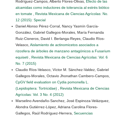
Rodríguez-Campos, Alberto Flores-Olivas,
Efecto de las
alcamidas como inductores de tolerancia al estrés biótico
en tomate
,
Revista Mexicana de Ciencias Agrícolas: No.
12 (2015): Special
Daniel Alonso Pérez-Corral, Nancy Yasmín García-
González, Gabriel Gallegos-Morales, María Fernanda
Ruiz-Cisneros, David I. Berlanga-Reyes, Claudio Ríos-
Velasco,
Aislamiento de actinomicetos asociados a
rizosfera de árboles de manzano antagónicos a Fusarium
equiseti
,
Revista Mexicana de Ciencias Agrícolas: Vol. 6
No. 7 (2015)
Claudio Ríos-Velasco, Víctor M. Sánchez-Valdez, Gabriel
Gallegos-Morales, Octavio Jhonathan Cambero-Campos,
CpGV field evaluation on Cydia pomonella L.
(Lepidoptera: Tortricidae)
,
Revista Mexicana de Ciencias
Agrícolas: Vol. 3 No. 4 (2012)
Marselino Avendaño-Sanchez, José Espinoza-Velázquez,
Alondra Gutiérrez-López, Adriana Carolina Flores-
Gallegos, Raúl Rodríguez-Herrera,
Secuencias