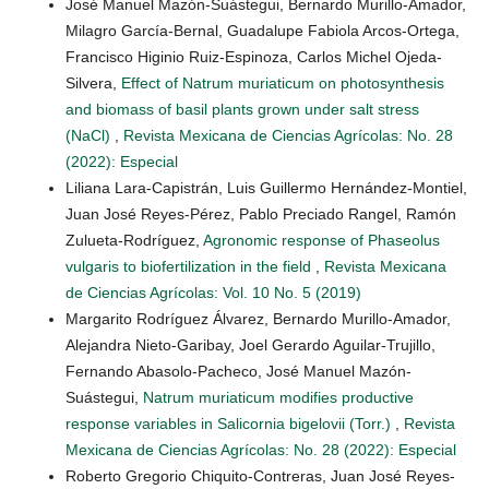
José Manuel Mazón-Suástegui, Bernardo Murillo-Amador,
Milagro García-Bernal, Guadalupe Fabiola Arcos-Ortega,
Francisco Higinio Ruiz-Espinoza, Carlos Michel Ojeda-
Silvera,
Effect of Natrum muriaticum on photosynthesis
and biomass of basil plants grown under salt stress
(NaCl)
,
Revista Mexicana de Ciencias Agrícolas: No. 28
(2022): Especial
Liliana Lara-Capistrán, Luis Guillermo Hernández-Montiel,
Juan José Reyes-Pérez, Pablo Preciado Rangel, Ramón
Zulueta-Rodríguez,
Agronomic response of Phaseolus
vulgaris to biofertilization in the field
,
Revista Mexicana
de Ciencias Agrícolas: Vol. 10 No. 5 (2019)
Margarito Rodríguez Álvarez, Bernardo Murillo-Amador,
Alejandra Nieto-Garibay, Joel Gerardo Aguilar-Trujillo,
Fernando Abasolo-Pacheco, José Manuel Mazón-
Suástegui,
Natrum muriaticum modifies productive
response variables in Salicornia bigelovii (Torr.)
,
Revista
Mexicana de Ciencias Agrícolas: No. 28 (2022): Especial
Roberto Gregorio Chiquito-Contreras, Juan José Reyes-