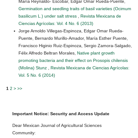
María Reynaldo- Escobar, Edgar Omar Rueda-Puente,
Germination and seedling traits of basil varieties (Ocimum
basilicum L.) under salt stress
,
Revista Mexicana de
Ciencias Agrícolas: Vol. 4 No. 6 (2013)
Jorge Arnoldo Villegas-Espinoza, Edgar Omar Rueda-
Puente, Bernardo Murillo-Amador, María Esther Puente,
Francisco Higinio Ruiz-Espinoza, Sergio Zamora-Salgado,
Félix Alfredo Beltran Morales,
Native plant growth
promoting bacteria and their effect on Prosopis chilensis
(Molina) Stunz
,
Revista Mexicana de Ciencias Agrícolas:
Vol. 5 No. 6 (2014)
1
2
>
>>
Important Notice: Security and Access Update
Dear Mexican Journal of Agricultural Sciences
Community: