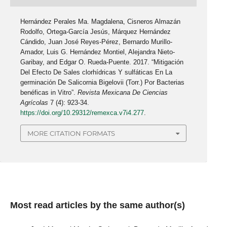
Hernández Perales Ma. Magdalena, Cisneros Almazán
Rodolfo, Ortega-García Jesús, Márquez Hernández
Cándido, Juan José Reyes-Pérez, Bernardo Murillo-
Amador, Luis G. Hernández Montiel, Alejandra Nieto-
Garibay, and Edgar O. Rueda-Puente. 2017. “Mitigación
Del Efecto De Sales clorhídricas Y sulfáticas En La
germinación De Salicornia Bigelovii (Torr.) Por Bacterias
benéficas in Vitro”.
Revista Mexicana De Ciencias
Agrícolas
7 (4): 923-34.
https://doi.org/10.29312/remexca.v7i4.277
.
MORE CITATION FORMATS
Most read articles by the same author(s)