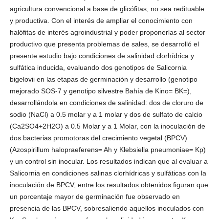
agricultura convencional a base de glicófitas, no sea redituable
y productiva. Con el interés de ampliar el conocimiento con
halófitas de interés agroindustrial y poder proponerlas al sector
productivo que presenta problemas de sales, se desarrolló el
presente estudio bajo condiciones de salinidad clorhídrica y
sulfática inducida, evaluando dos genotipos de Salicornia
bigelovii en las etapas de germinación y desarrollo (genotipo
mejorado SOS-7 y genotipo silvestre Bahía de Kino= BK=),
desarrollándola en condiciones de salinidad: dos de cloruro de
sodio (NaCl) a 0.5 molar y a 1 molar y dos de sulfato de calcio
(Ca2SO4+2H2O) a 0.5 Molar y a 1 Molar, con la inoculación de
dos bacterias promotoras del crecimiento vegetal (BPCV)
(Azospirillum halopraeferens= Ah y Klebsiella pneumoniae= Kp)
y un control sin inocular. Los resultados indican que al evaluar a
Salicornia en condiciones salinas clorhídricas y sulfáticas con la
inoculación de BPCV, entre los resultados obtenidos figuran que
un porcentaje mayor de germinación fue observado en
presencia de las BPCV, sobresaliendo aquellos inoculados con