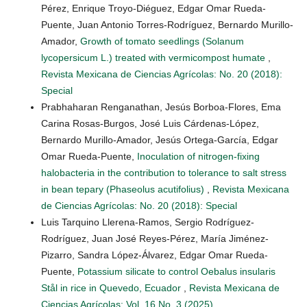
Pérez, Enrique Troyo-Diéguez, Edgar Omar Rueda-
Puente, Juan Antonio Torres-Rodríguez, Bernardo Murillo-
Amador,
Growth of tomato seedlings (Solanum
lycopersicum L.) treated with vermicompost humate
,
Revista Mexicana de Ciencias Agrícolas: No. 20 (2018):
Special
Prabhaharan Renganathan, Jesús Borboa-Flores, Ema
Carina Rosas-Burgos, José Luis Cárdenas-López,
Bernardo Murillo-Amador, Jesús Ortega-García, Edgar
Omar Rueda-Puente,
Inoculation of nitrogen-fixing
halobacteria in the contribution to tolerance to salt stress
in bean tepary (Phaseolus acutifolius)
,
Revista Mexicana
de Ciencias Agrícolas: No. 20 (2018): Special
Luis Tarquino Llerena-Ramos, Sergio Rodríguez-
Rodríguez, Juan José Reyes-Pérez, María Jiménez-
Pizarro, Sandra López-Álvarez, Edgar Omar Rueda-
Puente,
Potassium silicate to control Oebalus insularis
Stål in rice in Quevedo, Ecuador
,
Revista Mexicana de
Ciencias Agrícolas: Vol. 16 No. 3 (2025)