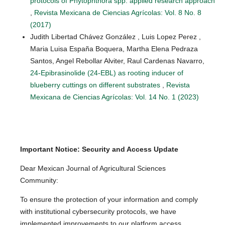
protocols of Phytophthora spp. applied research approach
,
Revista Mexicana de Ciencias Agrícolas: Vol. 8 No. 8
(2017)
Judith Libertad Chávez González , Luis Lopez Perez ,
Maria Luisa España Boquera, Martha Elena Pedraza
Santos, Angel Rebollar Alviter, Raul Cardenas Navarro,
24-Epibrasinolide (24-EBL) as rooting inducer of
blueberry cuttings on different substrates
,
Revista
Mexicana de Ciencias Agrícolas: Vol. 14 No. 1 (2023)
Important Notice: Security and Access Update
Dear Mexican Journal of Agricultural Sciences
Community:
To ensure the protection of your information and comply
with institutional cybersecurity protocols, we have
implemented improvements to our platform access