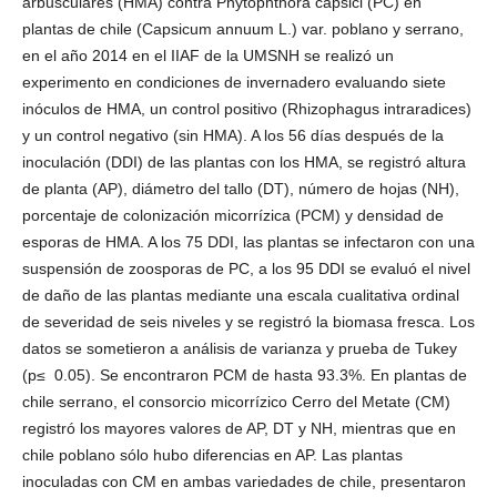
arbusculares (HMA) contra Phytophthora capsici (PC) en
plantas de chile (Capsicum annuum L.) var. poblano y serrano,
en el año 2014 en el IIAF de la UMSNH se realizó un
experimento en condiciones de invernadero evaluando siete
inóculos de HMA, un control positivo (Rhizophagus intraradices)
y un control negativo (sin HMA). A los 56 días después de la
inoculación (DDI) de las plantas con los HMA, se registró altura
de planta (AP), diámetro del tallo (DT), número de hojas (NH),
porcentaje de colonización micorrízica (PCM) y densidad de
esporas de HMA. A los 75 DDI, las plantas se infectaron con una
suspensión de zoosporas de PC, a los 95 DDI se evaluó el nivel
de daño de las plantas mediante una escala cualitativa ordinal
de severidad de seis niveles y se registró la biomasa fresca. Los
datos se sometieron a análisis de varianza y prueba de Tukey
(p≤ 0.05). Se encontraron PCM de hasta 93.3%. En plantas de
chile serrano, el consorcio micorrízico Cerro del Metate (CM)
registró los mayores valores de AP, DT y NH, mientras que en
chile poblano sólo hubo diferencias en AP. Las plantas
inoculadas con CM en ambas variedades de chile, presentaron