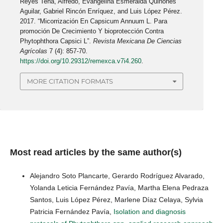
Reyes Tena, Alfredo, Evangelina Esmeralda Quiñones
Aguilar, Gabriel Rincón Enríquez, and Luis López Pérez.
2017. “Micorrización En Capsicum Annuum L. Para
promoción De Crecimiento Y bioprotección Contra
Phytophthora Capsici L”.
Revista Mexicana De Ciencias
Agrícolas
7 (4): 857-70.
https://doi.org/10.29312/remexca.v7i4.260
.
MORE CITATION FORMATS
Most read articles by the same author(s)
Alejandro Soto Plancarte, Gerardo Rodríguez Alvarado,
Yolanda Leticia Fernández Pavía, Martha Elena Pedraza
Santos, Luis López Pérez, Marlene Díaz Celaya, Sylvia
Patricia Fernández Pavía,
Isolation and diagnosis