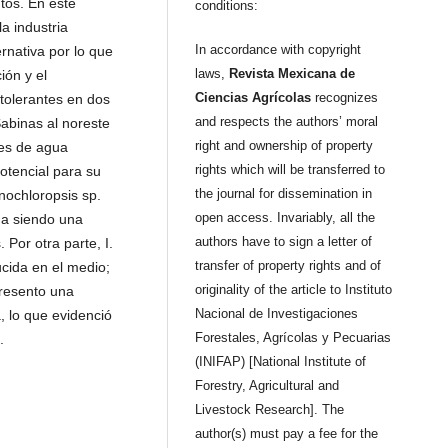
tos. En este
conditions:
a industria
In accordance with copyright
ernativa por lo que
laws,
Revista Mexicana de
ón y el
Ciencias Agrícolas
recognizes
tolerantes en dos
and respects the authors’ moral
abinas al noreste
right and ownership of property
tes de agua
rights which will be transferred to
potencial para su
the journal for dissemination in
nochloropsis sp.
open access. Invariably, all the
ua siendo una
authors have to sign a letter of
 Por otra parte, I.
transfer of property rights and of
cida en el medio;
originality of the article to Instituto
presento una
Nacional de Investigaciones
 lo que evidenció
Forestales, Agrícolas y Pecuarias
.
(INIFAP) [National Institute of
Forestry, Agricultural and
Livestock Research]. The
author(s) must pay a fee for the