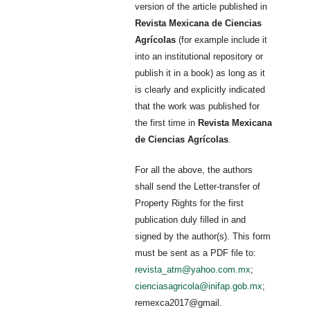
version of the article published in
Revista Mexicana de Ciencias
Agrícolas
(for example include it
into an institutional repository or
publish it in a book) as long as it
is clearly and explicitly indicated
that the work was published for
the first time in
Revista Mexicana
de Ciencias Agrícolas
.
For all the above, the authors
shall send the Letter-transfer of
Property Rights for the first
publication duly filled in and
signed by the author(s). This form
must be sent as a PDF file to:
revista_atm@yahoo.com.mx
;
cienciasagricola@inifap.gob.mx
;
remexca2017@gmail.