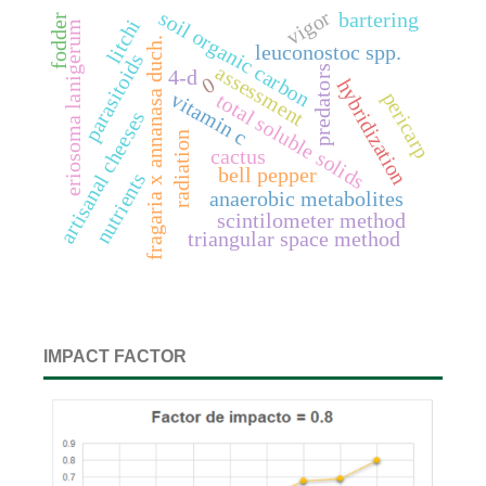
soil organic carbon
vigor
bartering
fodder
litchi
eriosoma lanigerum
fragaria x annanasa duch.
leuconostoc spp.
parasitoids
assessment
predators
4-d
0
hybridization
vitamin c
pericarp
total soluble solids
artisanal cheeses
radiation
cactus
bell pepper
nutrients
anaerobic metabolites
scintilometer method
triangular space method
IMPACT FACTOR