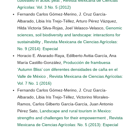
cultivated in acidic peat
,
Revista Mexicana de Ciencias
Agrícolas: Vol. 3 No. 5 (2012)
Fernando Carlos Gómez-Merino, J. Cruz García-
Albarado, Libia Iris Trejo-Téllez, Arturo Pérez Vázquez,
Hilda Victoria Silva-Rojas, Joel Velasco-Velasco,
Genomic
sciences, soil biodiversity and landscape: interactions for
sustainability
,
Revista Mexicana de Ciencias Agrícolas:
No. 9 (2014): Especial
Horacio E. Alvarado-Raya, Edilberto Avitia-García, Ana
María Castillo-González,
Producción de frambuesa
‘Autumn Bliss’ con diferentes densidades de caña en el
Valle de México
,
Revista Mexicana de Ciencias Agrícolas:
Vol. 7 No. 1 (2016)
Fernando Carlos Gómez-Merino, J. Cruz García-
Albarado, Libia Iris Trejo-Téllez, Victorino Morales-
Ramos, Carlos Gilberto García-García, Juan Antonio
Pérez Sato,
Landscape and rural tourism in Mexico:
strengths and challenges for their empowerment
,
Revista
Mexicana de Ciencias Agrícolas: No. 5 (2013): Especial