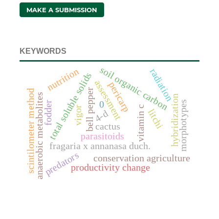
MAKE A SUBMISSION
KEYWORDS
soil organic carbon
nutrition
radiation
total soluble solids
assessment
pericarp
bell pepper
scintilometer method
anaerobic metabolites
hybridization
0
morphotypes
fodder
vitamin c
vigor
litchi
4-d
cactus
parasitoids
fragaria x annanasa duch.
predators
conservation agriculture
productivity change