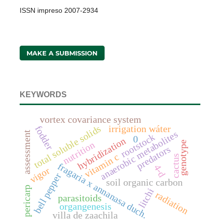
ISSN impreso 2007-2934
MAKE A SUBMISSION
KEYWORDS
vortex covariance system
total soluble solids
irrigation wáter
fodder
anaerobic metabolites
assessment
rootstock
0
hybridization
genotype
nutrition
predators
vitamin c
cactus
fragaria x annanasa duch.
4-d
vigor
bell pepper
soil organic carbon
pericarp
litchi
radiation
parasitoids
organgenesis
villa de zaachila