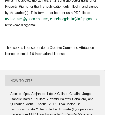
For all the above, the authors shall send the Letter-transfer of
Property Rights for the first publication duly filled in and signed
by the author(s). This form must be sent as a PDF file to:
revista_atm@yahoo.com.mx
;
cienciasagricola@inifap.gob.mx
;
remexca2017@gmail.
This work is licensed under a Creative Commons Attribution-
Noncommercial 4.0 International license.
HOW TO CITE
Alonso López Alejandro, López Collado Catalino Jorge,
Isabelle Barois Boullard, Artemio Palafox Caballero, and
Quiñones Monfil Enrique. 2017. “Evaluación De
Lombricomposta Y Tezontle En Jitomate (Lycopersicon
Esculentum Mill.) Bajo Invernadero”.
Revista Mexicana