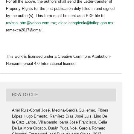
For all the above, the authors shall send the Letter-transfer of
Property Rights for the first publication duly filled in and signed
by the author(s). This form must be sent as a PDF file to:
revista_atm@yahoo.com.mx
;
cienciasagricola@inifap.gob.mx
;
remexca2017@gmail.
This work is licensed under a Creative Commons Attribution-
Noncommercial 4.0 International license.
HOW TO CITE
Ariel Ruiz-Corral José, Medina-García Guillermo, Flores
López Hugo Ernesto, Ramírez Díaz José Luis, Lino De
la Cruz Larios, Villalpando Ibarra José Francisco, Celia
De La Mora Orozco, Durán Puga Noé, García Romero