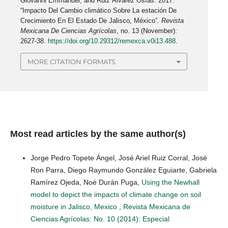
Giovanni Emmanuel, and Ruiz Álvarez Osías. 2017.
“Impacto Del Cambio climático Sobre La estación De
Crecimiento En El Estado De Jalisco, México”.
Revista
Mexicana De Ciencias Agrícolas
, no. 13 (November):
2627-38.
https://doi.org/10.29312/remexca.v0i13.488
.
MORE CITATION FORMATS
Most read articles by the same author(s)
Jorge Pedro Topete Ángel, José Ariel Ruiz Corral, José
Ron Parra, Diego Raymundo González Eguiarte, Gabriela
Ramírez Ojeda, Noé Durán Puga,
Using the Newhall
model to depict the impacts of climate change on soil
moisture in Jalisco, Mexico
,
Revista Mexicana de
Ciencias Agrícolas: No. 10 (2014): Especial