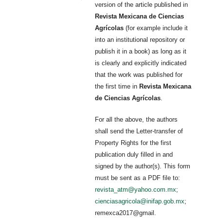
version of the article published in
Revista Mexicana de Ciencias
Agrícolas
(for example include it
into an institutional repository or
publish it in a book) as long as it
is clearly and explicitly indicated
that the work was published for
the first time in
Revista Mexicana
de Ciencias Agrícolas
.
For all the above, the authors
shall send the Letter-transfer of
Property Rights for the first
publication duly filled in and
signed by the author(s). This form
must be sent as a PDF file to:
revista_atm@yahoo.com.mx
;
cienciasagricola@inifap.gob.mx
;
remexca2017@gmail.