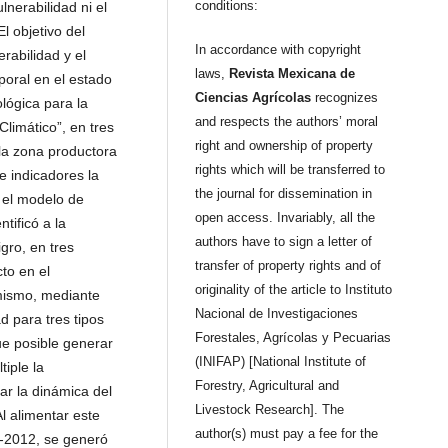
conditions:
nerabilidad ni el
l objetivo del
In accordance with copyright
rabilidad y el
laws,
Revista Mexicana de
poral en el estado
Ciencias Agrícolas
recognizes
lógica para la
and respects the authors’ moral
limático”, en tres
right and ownership of property
 la zona productora
rights which will be transferred to
e indicadores la
the journal for dissemination in
́ el modelo de
open access. Invariably, all the
tificó a la
authors have to sign a letter of
igro, en tres
transfer of property rights and of
to en el
originality of the article to Instituto
imismo, mediante
Nacional de Investigaciones
d para tres tipos
Forestales, Agrícolas y Pecuarias
fue posible generar
(INIFAP) [National Institute of
tiple la
Forestry, Agricultural and
ar la dinámica del
Livestock Research]. The
l alimentar este
author(s) must pay a fee for the
-2012, se generó