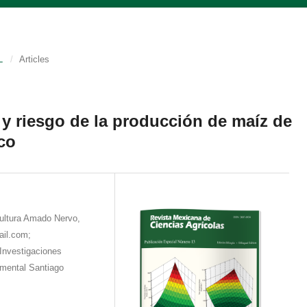
L
/
Articles
y riesgo de la producción de maíz de
ico
Cultura Amado Nervo,
ail.com;
Investigaciones
imental Santiago