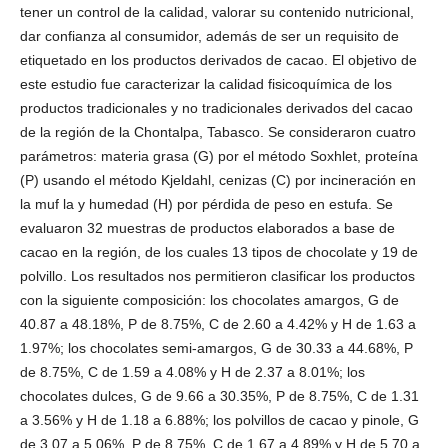
tener un control de la calidad, valorar su contenido nutricional,
dar confianza al consumidor, además de ser un requisito de
etiquetado en los productos derivados de cacao. El objetivo de
este estudio fue caracterizar la calidad fisicoquímica de los
productos tradicionales y no tradicionales derivados del cacao
de la región de la Chontalpa, Tabasco. Se consideraron cuatro
parámetros: materia grasa (G) por el método Soxhlet, proteína
(P) usando el método Kjeldahl, cenizas (C) por incineración en
la muf la y humedad (H) por pérdida de peso en estufa. Se
evaluaron 32 muestras de productos elaborados a base de
cacao en la región, de los cuales 13 tipos de chocolate y 19 de
polvillo. Los resultados nos permitieron clasificar los productos
con la siguiente composición: los chocolates amargos, G de
40.87 a 48.18%, P de 8.75%, C de 2.60 a 4.42% y H de 1.63 a
1.97%; los chocolates semi-amargos, G de 30.33 a 44.68%, P
de 8.75%, C de 1.59 a 4.08% y H de 2.37 a 8.01%; los
chocolates dulces, G de 9.66 a 30.35%, P de 8.75%, C de 1.31
a 3.56% y H de 1.18 a 6.88%; los polvillos de cacao y pinole, G
de 3.07 a 5.06%, P de 8.75%, C de 1.67 a 4.89% y H de 5.70 a