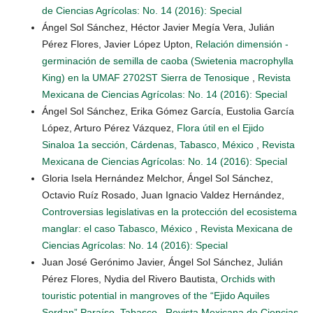
de Ciencias Agrícolas: No. 14 (2016): Special
Ángel Sol Sánchez, Héctor Javier Megía Vera, Julián
Pérez Flores, Javier López Upton,
Relación dimensión -
germinación de semilla de caoba (Swietenia macrophylla
King) en la UMAF 2702ST Sierra de Tenosique
,
Revista
Mexicana de Ciencias Agrícolas: No. 14 (2016): Special
Ángel Sol Sánchez, Erika Gómez García, Eustolia García
López, Arturo Pérez Vázquez,
Flora útil en el Ejido
Sinaloa 1a sección, Cárdenas, Tabasco, México
,
Revista
Mexicana de Ciencias Agrícolas: No. 14 (2016): Special
Gloria Isela Hernández Melchor, Ángel Sol Sánchez,
Octavio Ruíz Rosado, Juan Ignacio Valdez Hernández,
Controversias legislativas en la protección del ecosistema
manglar: el caso Tabasco, México
,
Revista Mexicana de
Ciencias Agrícolas: No. 14 (2016): Special
Juan José Gerónimo Javier, Ángel Sol Sánchez, Julián
Pérez Flores, Nydia del Rivero Bautista,
Orchids with
touristic potential in mangroves of the “Ejido Aquiles
Serdan” Paraíso, Tabasco
,
Revista Mexicana de Ciencias