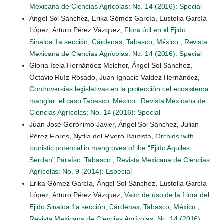
Mexicana de Ciencias Agrícolas: No. 14 (2016): Special
Ángel Sol Sánchez, Erika Gómez García, Eustolia García
López, Arturo Pérez Vázquez,
Flora útil en el Ejido
Sinaloa 1a sección, Cárdenas, Tabasco, México
,
Revista
Mexicana de Ciencias Agrícolas: No. 14 (2016): Special
Gloria Isela Hernández Melchor, Ángel Sol Sánchez,
Octavio Ruíz Rosado, Juan Ignacio Valdez Hernández,
Controversias legislativas en la protección del ecosistema
manglar: el caso Tabasco, México
,
Revista Mexicana de
Ciencias Agrícolas: No. 14 (2016): Special
Juan José Gerónimo Javier, Ángel Sol Sánchez, Julián
Pérez Flores, Nydia del Rivero Bautista,
Orchids with
touristic potential in mangroves of the “Ejido Aquiles
Serdan” Paraíso, Tabasco
,
Revista Mexicana de Ciencias
Agrícolas: No. 9 (2014): Especial
Erika Gómez García, Ángel Sol Sánchez, Eustolia García
López, Arturo Pérez Vázquez,
Valor de uso de la f lora del
Ejido Sinaloa 1a sección, Cárdenas, Tabasco, México
,
Revista Mexicana de Ciencias Agrícolas: No. 14 (2016):