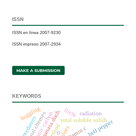
ISSN
ISSN en línea 2007-9230
ISSN impreso 2007-2934
MAKE A SUBMISSION
KEYWORDS
haggling
litchi
artisanal cheeses
soil organic carbon
radiation
predators
total soluble solids
bell pepper
vitamin c
0