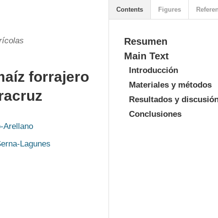
Contents
Figures
Refere
rícolas
Resumen
Main Text
Introducción
aíz forrajero
Materiales y métodos
racruz
Resultados y discusió
Conclusiones
-Arellano
Serna-Lagunes