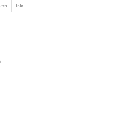
nces
Info
n