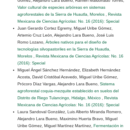
Gómez, Alejandro Lara Bueno, Ranferi Maldonado Torres,
Valor cultural de especies arbóreas en sistemas
agroforestales de la Sierra de Huautla, Morelos
,
Revista
Mexicana de Ciencias Agrícolas: No. 16 (2016): Special
Juan Gerardo Cortez Egremy, Miguel Uribe Gómez,
Artemio Cruz León, Alejandro Lara Bueno, José Luis
Romo Lozano,
Árboles nativos para el diseño de
tecnologías silvopastoriles en la Sierra de Huautla,
Morelos
,
Revista Mexicana de Ciencias Agrícolas: No. 16
(2016): Special
Miguel Ángel Sánchez Hernández, Elizabeth Hernández
Acosta, David Cristóbal Acevedo, Miguel Uribe Gómez,
Prócoro Díaz Vargas, Alejandro Lara Bueno,
Sistema
agroforestal coquia-mezquite establecido en suelos del
Distrito de Riego Tulancingo, Hidalgo, México
,
Revista
Mexicana de Ciencias Agrícolas: No. 16 (2016): Special
Laura Sandoval González, Luis Alberto Miranda Romero,
Alejandro Lara Bueno, Maximino Huerta Bravo, Miguel
Uribe Gómez, Miguel Martínez Martínez,
Fermentación in