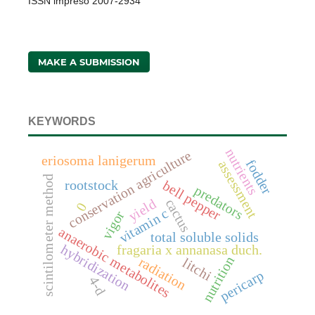
ISSN impreso 2007-2934
MAKE A SUBMISSION
KEYWORDS
nutrients
conservation agriculture
eriosoma lanigerum
fodder
assessment
scintilometer method
rootstock
bell pepper
predators
cactus
yield
0
vitamin c
vigor
anaerobic metabolites
total soluble solids
hybridization
fragaria x annanasa duch.
nutrition
radiation
litchi
pericarp
4-d