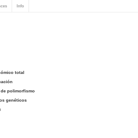
nces
Info
ómico total
cación
 de polimorfismo
os genéticos
n