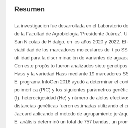
Resumen
La investigación fue desarrollada en el Laboratorio d
de la Facultad de Agrobiología ‘Presidente Juárez’, 
San Nicolás de Hidalgo, en los años 2020 y 2022. El o
viabilidad de los marcadores moleculares del tipo S
utilidad para la discriminación de variantes de aguaca
Con este propósito fueron analizados siete genotipos
Hass y la variedad Hass mediante 19 marcadores S
El programa InfoGen 2016 ayudó a determinar el cont
polimórfica (PIC) y los siguientes parámetros genétic
(I), heterocigosidad (He) y número de alelos efectivos
distancias genéticas fueron estimadas utilizando el cri
Jaccard aplicando el método de agrupamiento jerárqui
El análisis determinó un total de 757 bandas, un prom