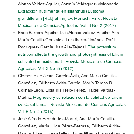
Alonso Valdez-Aguilar, Jazmín Velázquez-Maldonado,
Extracción nutrimental en lisianthus (Eustoma
grandiflorum [Raf.] Shinn) cv. Mariachi Pink
,
Revista
Mexicana de Ciencias Agrícolas: Vol. 8 No. 2 (2017)
Enoc Barrera-Aguilar, Luis Alonso Valdez-Aguilar, Ana
María Castillo-González, Luis Ibarra-Jiménez, Raúl
Rodríguez- García, Iran Alia-Tejacal,
The potassium
nutrition affects the growth and photosynthesis of Lilium
cultivated in acidic peat
,
Revista Mexicana de Ciencias
Agrícolas: Vol. 3 No. 5 (2012)
Clemente de Jesús García-Ávila, Ana María Castillo-
González, Edilberto Avitia-García, María Teresa B.
Colinas-León, Libia Iris Trejo-Téllez, Haidel Vargas-
Madriz,
Magnesio y su relación con la calidad de Lilium
cv. Casablanca
,
Revista Mexicana de Ciencias Agrícolas:
Vol. 6 No. 2 (2015)
José Alfredo Hernández-Maruri, Ana María Castillo-
González, María Hilda Pérez-Barraza, Edilberto Avitia-
García, Libia I. Trejo-Téllez, Jorge Alberto Osuna-García,