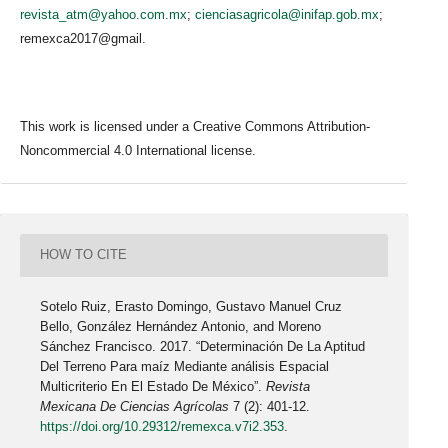
revista_atm@yahoo.com.mx
;
cienciasagricola@inifap.gob.mx
;
remexca2017@gmail.
This work is licensed under a Creative Commons Attribution-
Noncommercial 4.0 International license.
HOW TO CITE
Sotelo Ruiz, Erasto Domingo, Gustavo Manuel Cruz
Bello, González Hernández Antonio, and Moreno
Sánchez Francisco. 2017. “Determinación De La Aptitud
Del Terreno Para maíz Mediante análisis Espacial
Multicriterio En El Estado De México”.
Revista
Mexicana De Ciencias Agrícolas
7 (2): 401-12.
https://doi.org/10.29312/remexca.v7i2.353
.