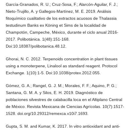
García-Granados, R. U.; Cruz-Sosa, F.; Alarcón-Aguilar, F. J.;
Nieto-Trujillo, A. y Gallegos-Martínez, M. E. 2019. Análisis
fitoquímico cualitativo de los extractos acuosos de Thalassia
testudinum Banks ex Köning et Sims de la localidad de
Champotón, Campeche, México, durante el ciclo anual 2016-
2017. Polibotánica. 1(48):151-168.
Doi:10.18387/polibotanica.48.12.
Ghorai, N. C. 2012. Terpenoids concentration in plant tissues
using a monoterpene, Linalool as standard reagent. Protocol
Exchange. 1(10):1-5. Doi:10.1038/protex.2012.055.
Gómez, G. A.; Rangel, G. J. M.; Morales, F. F.; Aquino, P. G.;
Santana, G. M. A. y Silos, E. H. 2019. Diagnóstico de
poblaciones silvestres de calabacilla loca en el Altiplano Central
de México. Revista Mexicana de Ciencias Agrícolas. 10(7):1517-
1528. doi.org/10.29312/remexca.v10i7.1693.
Gupta, S. M. and Kumar, K. 2017. In vitro antioxidant and anti-