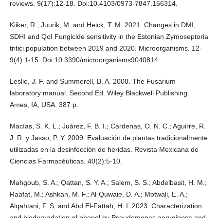
reviews. 9(17):12-18. Doi:10.4103/0973-7847.156314.
Kiiker, R.; Juurik, M. and Heick, T. M. 2021. Changes in DMI,
SDHI and QoI Fungicide sensitivity in the Estonian Zymoseptoria
tritici population between 2019 and 2020. Microorganisms. 12-
9(4):1-15. Doi:10.3390/microorganisms9040814.
Leslie, J. F. and Summerell, B. A. 2008. The Fusarium
laboratory manual. Second Ed. Wiley Blackwell Publishing.
Ames, IA, USA. 387 p.
Macías, S. K. L.; Juárez, F. B. I.; Cárdenas, O. N. C.; Aguirre, R.
J. R. y Jasso, P. Y. 2009. Evaluación de plantas tradicionalmente
utilizadas en la desinfección de heridas. Revista Mexicana de
Ciencias Farmacéuticas. 40(2):5-10.
Mahgoub, S. A.; Qattan, S. Y. A.; Salem, S. S.; Abdelbasit, H. M.;
Raafat, M.; Ashkan, M. F.; Al-Quwaie, D. A.; Motwali, E. A.;
Alqahtani, F. S. and Abd El-Fattah, H. I. 2023. Characterization
and biodegradation of phenol by Pseudomonas aeruginosa and