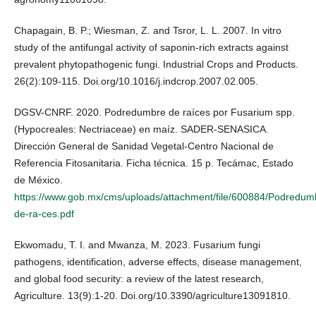
Chapagain, B. P.; Wiesman, Z. and Tsror, L. L. 2007. In vitro
study of the antifungal activity of saponin-rich extracts against
prevalent phytopathogenic fungi. Industrial Crops and Products.
26(2):109-115. Doi.org/10.1016/j.indcrop.2007.02.005.
DGSV-CNRF. 2020. Podredumbre de raíces por Fusarium spp.
(Hypocreales: Nectriaceae) en maíz. SADER-SENASICA.
Dirección General de Sanidad Vegetal-Centro Nacional de
Referencia Fitosanitaria. Ficha técnica. 15 p. Tecámac, Estado
de México.
https://www.gob.mx/cms/uploads/attachment/file/600884/Podredum
de-ra-ces.pdf
Ekwomadu, T. I. and Mwanza, M. 2023. Fusarium fungi
pathogens, identification, adverse effects, disease management,
and global food security: a review of the latest research,
Agriculture. 13(9):1-20. Doi.org/10.3390/agriculture13091810.