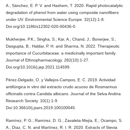
A.; Sánchez, E. P. V. and Hashem, T. 2020. Rapid photocatalytic
degradation of phenol from water using composite nanofibers
under UV. Environmental Science Europe. 32(12):1-8.
Doi.org/10.1186/s12302-020-00436-0.
Mukherjee, P.K.; Singha, S.; Kar, A.; Chand, J.; Bonerjee, S.;
Dasgupta, B.; Haldar, P. H. and Sharma, N. 2022. Therapeutic
importance of Cucurbitaceae: a medicinally important family.
Journal of Ethnopharmacology. 282(10):1-27.
Doi.org/10.1016/j.jep.2021.114599.
Pérez-Delgado, O. y Vallejos-Campos, E. C. 2019. Actividad
antifúngica in vitro del extracto crudo acuoso de Rosmarinus
officinalis contra Candida albicans. Journal of the Selva Andina
Research Society. 10(1):1-9.
Doi:10.36610/j.jsars.2019.100100045.
Ramírez, P. G.; Ramírez, D. G.; Zavaleta-Mejía, E.; Ocampo, S.
A.; Díaz, C. N. and Martínez, R. I. R. 2020. Extracts of Stevia