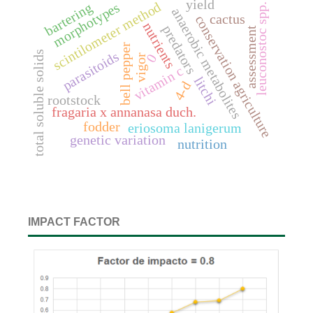
yield
scintilometer method
morphotypes
bartering
leuconostoc spp.
anaerobic metabolites
cactus
conservation agriculture
nutrients
predators
assessment
bell pepper
total soluble solids
parasitoids
0
vigor
vitamin c
litchi
4-d
rootstock
fragaria x annanasa duch.
fodder
eriosoma lanigerum
genetic variation
nutrition
IMPACT FACTOR