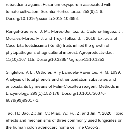
rebaudiana against Fusarium oxysporum associated with
tomato cultivation. Scientia Horticulturae. 259(9):1-6.
Doi.org/10.1016/j.scienta.2019.108683.
Rangel-Guerrero, J. M.; Flores-Benitez, S.; Cadena-Iñiguez, J.;
Morales-Flores, F. J. and Trejo-Téllez, B. I. 2018. Extracts of
Cucurbita foetidissima (Kunth) fruits inhibit the growth of
phytopathogens of agricultural interest. Agroproductividad.
11(10):107-115. Doi.org/10.32854/agrop.v11i10.1253.
Singleton, V. L.; Orthofer, R. y Lamuela-Raventós, R. M. 1999.
Analysis of total phenols and other oxidation substrates and
antioxidants by means of Folin-Ciocalteu reagent. Methods in
Enzymology. 299(1):152-178. Doi.org/10.1016/S0076-
6879(99)99017-1.
Tao, H.; Bao, Z.; Jin, C.; Miao, W.; Fu, Z. and Jin, Y. 2020. Toxic
effects and mechanisms of three commonly used fungicides on
the human colon adenocarcinoma cell line Caco-2.