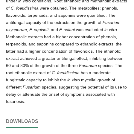
under
in vitro
conditions. Root ethanolic and methanolic extracts
of
C. foetidissima
were obtained. The metabolites: phenols,
flavonoids, terpenoids, and saponins were quantified. The
antifungal capacity of the extracts on the growth of
Fusarium
oxysporum
,
F. equiseti
, and
F. solani
was evaluated
in vitro
.
Methanolic extracts had a higher concentration of phenols,
terpenoids, and saponins compared to ethanolic extracts; the
latter had a higher concentration of flavonoids. The ethanolic
extract achieved a greater antifungal effect, inhibiting between
60 and 80% of the growth of the three
Fusarium
species. The
root ethanolic extract of
C. foetidissima
has a moderate
fungistatic capacity to inhibit the
in vitro
mycelial growth of
different
Fusarium
species, suggesting the potential of its use to
delay or attenuate the onset of symptoms associated with
fusariosis.
DOWNLOADS