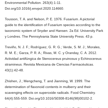
Environmental Pollution. 263(4):1-11.
Doi.org/10.1016/j.envpol.2020.114660.
Tousson, T. A. and Nelson, P. E. 1976. Fusarium. A pictorial
guide to the identification of Fusarium species according to the
taxonomic system of Snyder and Hansen. 2a Ed. University Park
y Londres. The Pennsylvania State University Press. 43 p.
Treviño, N. J. F.; Rodríguez, G. R. G.; Verde, S. M. J.; Morales,
R. M. E.; Garza, P. R. A.; Rivas, M. C. y Oranday, C. A. 2012.
Actividad antifúngica de Stenocereus pruinosus y Echinocereus
stramineus. Revista Mexicana de Ciencias Farmacéuticas.
43(1):42-48.
Zhishen, J.; Mengcheng, T. and Jianming, W. 1999. The
determination of flavonoid contents in mulberry and their
scavenging effects on superoxide radicals. Food Chemistry.
64(4):555-559. Doi.org/10.1016/S0308-8146(98)00102-2.