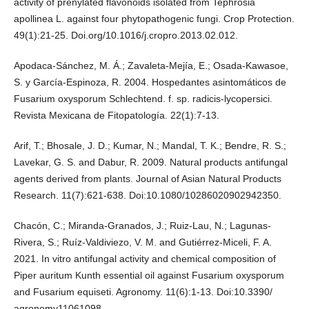
activity of prenylated flavonoids isolated from Tephrosia
apollinea L. against four phytopathogenic fungi. Crop Protection.
49(1):21-25. Doi.org/10.1016/j.cropro.2013.02.012.
Apodaca-Sánchez, M. Á.; Zavaleta-Mejía, E.; Osada-Kawasoe,
S. y García-Espinoza, R. 2004. Hospedantes asintomáticos de
Fusarium oxysporum Schlechtend. f. sp. radicis-lycopersici.
Revista Mexicana de Fitopatología. 22(1):7-13.
Arif, T.; Bhosale, J. D.; Kumar, N.; Mandal, T. K.; Bendre, R. S.;
Lavekar, G. S. and Dabur, R. 2009. Natural products antifungal
agents derived from plants. Journal of Asian Natural Products
Research. 11(7):621-638. Doi:10.1080/10286020902942350.
Chacón, C.; Miranda-Granados, J.; Ruiz-Lau, N.; Lagunas-
Rivera, S.; Ruíz-Valdiviezo, V. M. and Gutiérrez-Miceli, F. A.
2021. In vitro antifungal activity and chemical composition of
Piper auritum Kunth essential oil against Fusarium oxysporum
and Fusarium equiseti. Agronomy. 11(6):1-13. Doi:10.3390/
agronomy11061098.