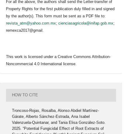
For all the above, the authors shall send the Letter-transfer of
Property Rights for the first publication duly filled in and signed
by the author(s). This form must be sent as a PDF file to:
revista_atm@yahoo.com.mx
;
cienciasagricola@inifap.gob.mx
;
remexca2017@gmail.
This work is licensed under a Creative Commons Attribution-
Noncommercial 4.0 International license.
HOW TO CITE
Troncoso-Rojas, Rosalba, Alonso Abdiel Martínez-
Gárate, Alberto Sánchez-Estrada, Ana Isabel
Valenzuela-Quintanar, and Tania Elisa González-Soto.
2025. “Potential Fungicidal Effect of Root Extracts of