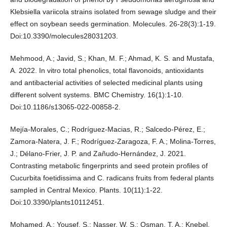
Klebsiella variicola strains isolated from sewage sludge and their
effect on soybean seeds germination. Molecules. 26-28(3):1-19.
Doi:10.3390/molecules28031203.
Mehmood, A.; Javid, S.; Khan, M. F.; Ahmad, K. S. and Mustafa,
A. 2022. In vitro total phenolics, total flavonoids, antioxidants
and antibacterial activities of selected medicinal plants using
different solvent systems. BMC Chemistry. 16(1):1-10.
Doi:10.1186/s13065-022-00858-2.
Mejía-Morales, C.; Rodríguez-Macias, R.; Salcedo-Pérez, E.;
Zamora-Natera, J. F.; Rodríguez-Zaragoza, F. A.; Molina-Torres,
J.; Délano-Frier, J. P. and Zañudo-Hernández, J. 2021.
Contrasting metabolic fingerprints and seed protein profiles of
Cucurbita foetidissima and C. radicans fruits from federal plants
sampled in Central Mexico. Plants. 10(11):1-22.
Doi:10.3390/plants10112451.
Mohamed, A.; Yousef, S.; Nasser, W. S.; Osman, T. A.; Knebel,