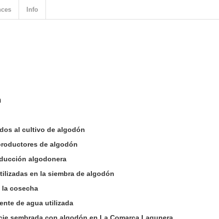
nces
Info
n
os al cultivo de algodón
 productores de algodón
oducción algodonera
tilizadas en la siembra de algodón
 la cosecha
ente de agua utilizada
icie sembrada con algodón en La Comarca Lagunera