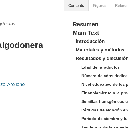
Contents
Figures
Refere
rícolas
Resumen
Main Text
Introducción
 algodonera
Materiales y métodos
Resultados y discusió
Edad del productor
Número de años dedicad
za-Arellano
Nivel educativo de los
Financiamiento a la pr
Semillas transgénicas u
Pérdidas de algodón en
Período de siembra y fu
Tendencia de la superf