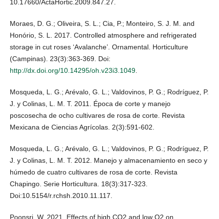
10.17660/ActaHortic.2009.847.27.
Moraes, D. G.; Oliveira, S. L.; Cia, P.; Monteiro, S. J. M. and
Honório, S. L. 2017. Controlled atmosphere and refrigerated
storage in cut roses ‘Avalanche’. Ornamental. Horticulture
(Campinas). 23(3):363-369. Doi:
http://dx.doi.org/10.14295/oh.v23i3.1049
.
Mosqueda, L. G.; Arévalo, G. L.; Valdovinos, P. G.; Rodríguez, P.
J. y Colinas, L. M. T. 2011. Época de corte y manejo
poscosecha de ocho cultivares de rosa de corte. Revista
Mexicana de Ciencias Agrícolas. 2(3):591-602.
Mosqueda, L. G.; Arévalo, G. L.; Valdovinos, P. G.; Rodríguez, P.
J. y Colinas, L. M. T. 2012. Manejo y almacenamiento en seco y
húmedo de cuatro cultivares de rosa de corte. Revista
Chapingo. Serie Horticultura. 18(3):317-323.
Doi:10.5154/r.rchsh.2010.11.117.
Poonsri, W. 2021. Effects of high CO2 and low O2 on