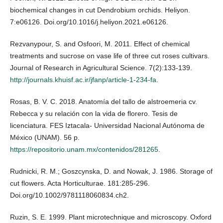
biochemical changes in cut Dendrobium orchids. Heliyon.
7:e06126. Doi.org/10.1016/j.heliyon.2021.e06126.
Rezvanypour, S. and Osfoori, M. 2011. Effect of chemical
treatments and sucrose on vase life of three cut roses cultivars.
Journal of Research in Agricultural Science. 7(2):133-139.
http://journals.khuisf.ac.ir/jfanp/article-1-234-fa
.
Rosas, B. V. C. 2018. Anatomía del tallo de alstroemeria cv.
Rebecca y su relación con la vida de florero. Tesis de
licenciatura. FES Iztacala- Universidad Nacional Autónoma de
México (UNAM). 56 p.
https://repositorio.unam.mx/contenidos/281265
.
Rudnicki, R. M.; Goszcynska, D. and Nowak, J. 1986. Storage of
cut flowers. Acta Horticulturae. 181:285-296.
Doi.org/10.1002/9781118060834.ch2.
Ruzin, S. E. 1999. Plant microtechnique and microscopy. Oxford