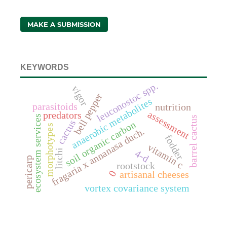
MAKE A SUBMISSION
KEYWORDS
leuconostoc spp.
vigor
bell pepper
anaerobic metabolites
parasitoids
nutrition
assessment
predators
ecosystem services
barrel cactus
cactus
soil organic carbon
morphotypes
fragaria x annanasa duch.
fodder
vitamin c
litchi
4-d
pericarp
rootstock
0
artisanal cheeses
vortex covariance system