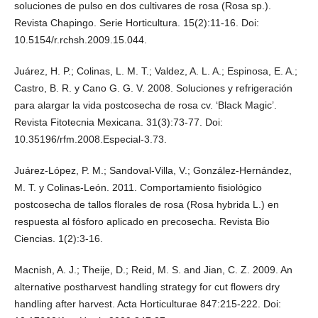
soluciones de pulso en dos cultivares de rosa (Rosa sp.).
Revista Chapingo. Serie Horticultura. 15(2):11-16. Doi:
10.5154/r.rchsh.2009.15.044.
Juárez, H. P.; Colinas, L. M. T.; Valdez, A. L. A.; Espinosa, E. A.;
Castro, B. R. y Cano G. G. V. 2008. Soluciones y refrigeración
para alargar la vida postcosecha de rosa cv. ‘Black Magic’.
Revista Fitotecnia Mexicana. 31(3):73-77. Doi:
10.35196/rfm.2008.Especial-3.73.
Juárez-López, P. M.; Sandoval-Villa, V.; González-Hernández,
M. T. y Colinas-León. 2011. Comportamiento fisiológico
postcosecha de tallos florales de rosa (Rosa hybrida L.) en
respuesta al fósforo aplicado en precosecha. Revista Bio
Ciencias. 1(2):3-16.
Macnish, A. J.; Theije, D.; Reid, M. S. and Jian, C. Z. 2009. An
alternative postharvest handling strategy for cut flowers dry
handling after harvest. Acta Horticulturae 847:215-222. Doi: