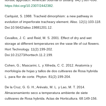
floristic approach. American Journal of Botany. 64(7):887-896.
https://doi.org/10.2307/2442382
.
Carlquist, S. 1988. Tracheid dimorphism: a new pathway in
evolution of imperforate tracheary element. Aliso. 12(1):103-118.
Doi:10.5642/aliso.19881201.12.
Cevallos, J. C. and Reid, M. S. 2001. Effect of dry and wet
storage at different temperatures on the vase life of cut flowers.
Hort Technology. 11(2):199-202.
Doi:10.21273/horttech.11.2.199.
Cohen, G.; Mascarini, L. y Xifreda, C. C. 2012. Anatomía y
morfología de hojas y tallos de dos cultivares de Rosa hybrida
L. para flor de corte. Phyton. 81(2):199-204.
De la Cruz, G. G. H.; Arévalo, M. L. y Lao, M. T. 2014.
Almacenamiento seco a temperatura ambiente de siete
cultivares de Rosa hybrida. Actas de Horticultura. 68:149-156.