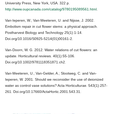
University Press, New York, USA. 322 p.
http://www.oupcanada.com/catalog/9780195089561.html
.
Van-Ieperen, W.; Van-Meeteren, U. and Nijsse, J. 2002.
Embolism repair in cut flower stems: a physical approach.
Postharvest Biology and Technology 25(1):1-14.
Doi.org/10.1016/S0925-5214(01)00161-2.
Van-Doorn, W. G. 2012. Water relations of cut flowers: an
update. Horticultural reviews. 40(1):55-106.
Doi.org/10.1002/9781118351871.ch2.
Van-Meeteren, U.; Van-Gelder, A.; Slootweg, C. and Van-
Ieperen, W. 2001. Should we reconsider the use of deionized
water as control vase solutions? Acta Horticulturae. 543(1):257-
261. Doi.org/10.17660/ActaHortic.2001.543.31.